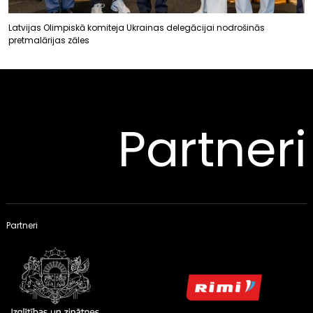
Latvijas Olimpiskā komiteja Ukrainas delegācijai nodrošinās
pretmalārijas zāles
Partneri
Partneri