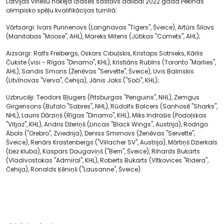
Latvijas vīriešu hokeja izlases sastāvs dalībai 2022.gada Pekinas
olimpisko spēļu kvalifikācijas turnīrā:
Vārtsargi: Ivars Punnenovs (Langnavas "Tigers", Šveice), Artūrs Šilovs
(Manitobas "Moose", AHL), Mareks Mitens (Jūtikas "Comets", AHL);
Aizsargi: Ralfs Freibergs, Oskars Cibuļskis, Kristaps Sotnieks, Kārlis
Čukste (visi - Rīgas "Dinamo", KHL), Kristiāns Rubīns (Toronto "Marlies",
AHL), Sandis Smons (Ženēvas "Servette", Šveice), Uvis Balinskis
(Litvīnovas "Verva", Čehija), Jānis Jaks ("Soči", KHL);
Uzbrucēji: Teodors Bļugers (Pitsburgas "Penguins", NHL), Zemgus
Girgensons (Bufalo "Sabres", NHL), Rūdolfs Balcers (Sanhosē "Sharks",
NHL), Lauris Dārziņš (Rīgas "Dinamo", KHL), Miks Indrašis (Podoļskas
"Vitjaz", KHL), Andris Džeriņš (Lincas "Black Wings", Austrija), Rodrigo
Ābols ("Orebro", Zviedrija), Deniss Smirnovs (Ženēvas "Servette",
Šveice), Renārs Krastenbergs ("Villacher SV", Austrija), Mārtiņš Dzierkals
(bez kluba), Kaspars Daugaviņš ("Bern", Šveice), Rihards Bukarts
(Vladivostokas "Admiral", KHL), Roberts Bukarts (Vītkovices "Ridera",
Čehija), Ronalds Ķēniņš ("Lausanne", Šveice).