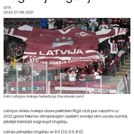
LETA
22:20 27-08-2021
Foto: Latvijas Hokeja federācija (fecabook.com)
Latvijas vīriešu hokeja izlase piektdien Rīgā cīņā par ceļazīmi uz
2022.gada Pekinas olimpiskajām spēlēm svinēja otro uzvaru turnīrā,
pēdējā trešdaļā sagraujot Ungāriju.
Latvija pārspēja Ungāriju ar 9:0 (1:0, 0:0, 8:0).