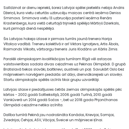
Salīdzinot ar dienu iepriekš, šoreiz Latvijai spēlei pieteikts nebija Andris
Džeriņš, kura vietu ceturtās uzbrucēju maiņas centrā ieņēma Deniss
Smirnovs. Smirnova vietu 13.uzbrucēja postenī ieņēma Renārs
Krastenbergs, kura vietā ceturtajā trijniekā spēlēja Mārtiņš Dzierkals,
kurš pirmajā dienā nespēlēja.
Šis Latvijas hokeja izlasei ir pirmais turnīrs jaunā trenera Harija
Vītoliņa vadībā. Treneru kolektīvā ir arī Viktors Ignatjevs, Artis Ābols,
Raimonds Vilkoits, vārtsargu treneris Juris Klodāns un Kārlis Zirnis.
Paralēli olimpiskajam kvalifikācijas turnīram Rīgā vēl astoņas
valstsvienības sadala divas ceļazīmes uz Pekinas Olimpiādi. D grupā
Bratislavā tiekas slovāki, baltkrievi, austrieši un poļi. Savukārt Oslo bez
mājiniekiem norvēģiem piedalās arī dāņi, dienvidkorejieši un slovēņi.
Startu olimpiskajās spēlēs izcīnīs tikai grupu uzvarētāji.
Latvijas izlase ir piedalījusies četrās ziemas olimpiskajās spēlēs pēc
kārtas - 2002.gadā Soltleiksitijā, 2006.gadā Turīnā, 2010.gadā
Vankūverā un 2014.gadā Sočos -, bet uz 2018.gada Phjončhanas
Olimpiādi ceļazīme netika izcīnīta.
Dalība turnīrā Pekinā jau nodrošināta Kanādai, Krievijai, Somijai,
Zviedrijai, Čehijai, ASV, Vācijai, Šveicei un mājiniecei Ķīnai.