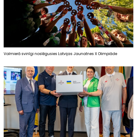
Valmierā svinīgi noslēgusies Latvijas Jaunatnes X Olimpiāde