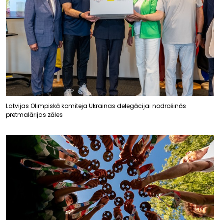
Latvijas Olimpiskā komiteja Ukrainas delegācijai nodrošinās
pretmalārijas zāles