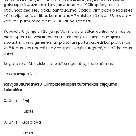
galvaspilsētu, uzņemot Latvijas Jaunatnes X Olimpiādi, kas tiek
atjaunota pēc sešu gadu pārtraukuma. Šogad Olimpiādē piedalīsies
40 Latvijas pašvaldības komandas - 7 valstspilsētas un 33 novadi -
kopumā pulcējot vairāk kā 3500 jauno sportistu.
Savukārt 19. jūnijā un 20. jūnijā Valmieras pilsētas centrā norisināsies
plašs Sporta un veselības forums, kā mērķis ir sniegt jaunajiem
sportistiem, viņu ģimenēm un plašākai sporta sabiedrībai praktiskas
zināšanas, kas noderēs ne vien sportiskajā izaugsmē, bet arī ikdienas
dzīvē.
Sagatavoja: Olimpisko sacensību aģentūra, nodibinājums.
Foto galerijas
ŠEIT
.
Latvijas Jaunatnes X Olimpiādes lāpas turpmākais ceļojuma
kalendārs
2. jūnijs
Preiļi
Ilūkste
3. jūnijs
Krāsalava
Ludza