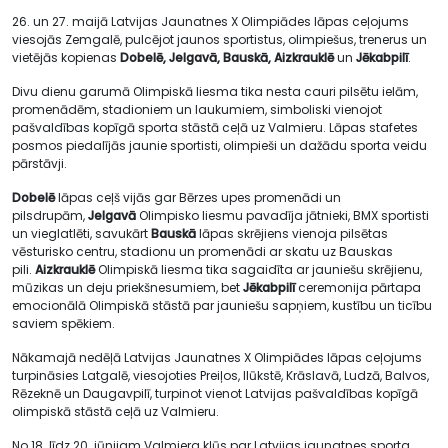
26. un 27. maijā Latvijas Jaunatnes X Olimpiādes lāpas ceļojums
viesojās Zemgalē, pulcējot jaunos sportistus, olimpiešus, trenerus un
vietējās kopienas
Dobelē, Jelgavā, Bauskā, Aizkrauklē
un
Jēkabpilī
.
Divu dienu garumā Olimpiskā liesma tika nesta cauri pilsētu ielām,
promenādēm, stadioniem un laukumiem, simboliski vienojot
pašvaldības kopīgā sporta stāstā ceļā uz Valmieru. Lāpas stafetes
posmos piedalījās jaunie sportisti, olimpieši un dažādu sporta veidu
pārstāvji.
Dobelē
lāpas ceļš vijās gar Bērzes upes promenādi un
pilsdrupām,
Jelgavā
Olimpisko liesmu pavadīja jātnieki, BMX sportisti
un vieglatlēti, savukārt
Bauskā
lāpas skrējiens vienoja pilsētas
vēsturisko centru, stadionu un promenādi ar skatu uz Bauskas
pili.
Aizkrauklē
Olimpiskā liesma tika sagaidīta ar jauniešu skrējienu,
mūzikas un deju priekšnesumiem, bet
Jēkabpilī
ceremonija pārtapa
emocionālā Olimpiskā stāstā par jauniešu sapņiem, kustību un ticību
saviem spēkiem.
Nākamajā nedēļā Latvijas Jaunatnes X Olimpiādes lāpas ceļojums
turpināsies Latgalē, viesojoties Preiļos, Ilūkstē, Krāslavā, Ludzā, Balvos,
Rēzeknē un Daugavpilī, turpinot vienot Latvijas pašvaldības kopīgā
olimpiskā stāstā ceļā uz Valmieru.
No 18. līdz 20. jūnijam Valmiera kļūs par Latvijas jaunatnes sporta