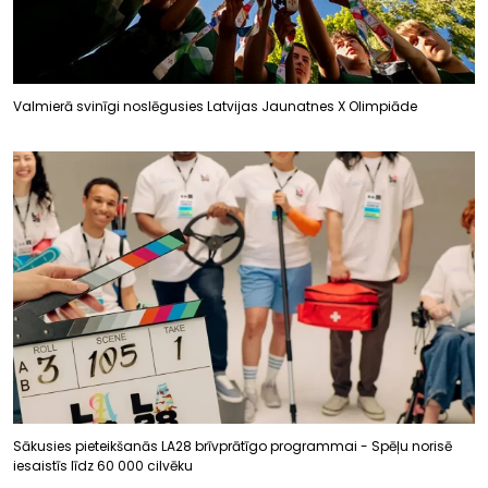
Valmierā svinīgi noslēgusies Latvijas Jaunatnes X Olimpiāde
Sākusies pieteikšanās LA28 brīvprātīgo programmai - Spēļu norisē
iesaistīs līdz 60 000 cilvēku