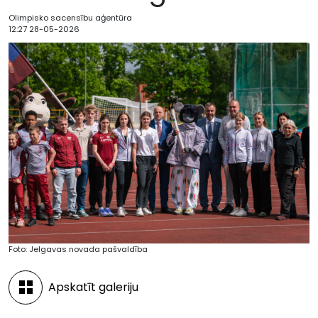
Olimpisko sacensību aģentūra
12:27 28-05-2026
Foto: Jelgavas novada pašvaldība
Apskatīt galeriju