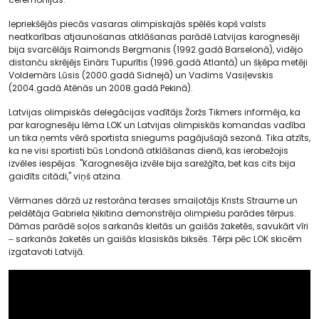
Iepriekšējās piecās vasaras olimpiskajās spēlēs kopš valsts
neatkarības atjaunošanas atklāšanas parādē Latvijas karognesēji
bija svarcēlājs Raimonds Bergmanis (1992.gadā Barselonā), vidējo
distanču skrējējs Einārs Tupurītis (1996.gadā Atlantā) un šķēpa metēji
Voldemārs Lūsis (2000.gadā Sidnejā) un Vadims Vasiļevskis
(2004.gadā Atēnās un 2008.gadā Pekinā).
Latvijas olimpiskās delegācijas vadītājs Žoržs Tikmers informēja, ka
par karognesēju lēma LOK un Latvijas olimpiskās komandas vadība
un tika ņemts vērā sportista sniegums pagājušajā sezonā. Tika atzīts,
ka ne visi sportisti būs Londonā atklāšanas dienā, kas ierobežojis
izvēles iespējas. ''Karognesēja izvēle bija sarežģīta, bet kas cits bija
gaidīts citādi," viņš atzina.
Vērmanes dārzā uz restorāna terases smaiļotājs Krists Straume un
peldētāja Gabriela Ņikitina demonstrēja olimpiešu parādes tērpus.
Dāmas parādē soļos sarkanās kleitās un gaišās žaketēs, savukārt vīri
‒ sarkanās žaketēs un gaišās klasiskās biksēs. Tērpi pēc LOK skicēm
izgatavoti Latvijā.