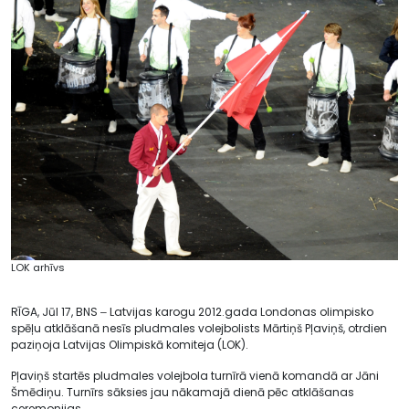
LOK arhīvs
RĪGA, Jūl 17, BNS ‒ Latvijas karogu 2012.gada Londonas olimpisko
spēļu atklāšanā nesīs pludmales volejbolists Mārtiņš Pļaviņš, otrdien
paziņoja Latvijas Olimpiskā komiteja (LOK).
Pļaviņš startēs pludmales volejbola turnīrā vienā komandā ar Jāni
Šmēdiņu. Turnīrs sāksies jau nākamajā dienā pēc atklāšanas
ceremonijas.