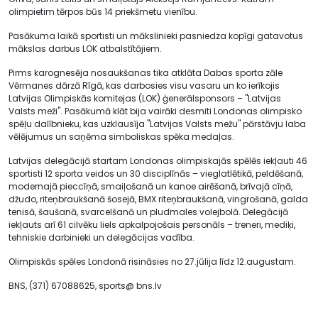
olimpietim tērpos būs 14 priekšmetu vienību.
Pasākuma laikā sportisti un mākslinieki pasniedza kopīgi gatavotus
mākslas darbus LOK atbalstītājiem.
Pirms karognesēja nosaukšanas tika atklāta Dabas sporta zāle
Vērmanes dārzā Rīgā, kas darbosies visu vasaru un ko ierīkojis
Latvijas Olimpiskās komitejas (LOK) ģenerālsponsors – "Latvijas
Valsts meži". Pasākumā klāt bija vairāki desmiti Londonas olimpisko
spēļu dalībnieku, kas uzklausīja ''Latvijas Valsts mežu'' pārstāvju laba
vēlējumus un saņēma simboliskas spēka medaļas.
Latvijas delegācijā startam Londonas olimpiskajās spēlēs iekļauti 46
sportisti 12 sporta veidos un 30 disciplīnās – vieglatlētikā, peldēšanā,
modernajā pieccīņā, smaiļošanā un kanoe airēšanā, brīvajā cīņā,
džudo, riteņbraukšanā šosejā, BMX riteņbraukšanā, vingrošanā, galda
tenisā, šaušanā, svarcelšanā un pludmales volejbolā. Delegācijā
iekļauts arī 61 cilvēku liels apkalpojošais personāls – treneri, mediķi,
tehniskie darbinieki un delegācijas vadība.
Olimpiskās spēles Londonā risināsies no 27.jūlija līdz 12.augustam.
BNS, (371) 67088625, sports@ bns.lv