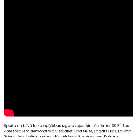
Sporta un brīvā laika apģērbus izgatavojusi ķīniešu firma "361°". Tos
klātesošajiem demonstrēja vieglatlēti Līna Mūze, Edgars Eriņš, Lauma
Grīva, Jānis Leitis un smaiļotājs Aleksejs Rumjancevs. Katram