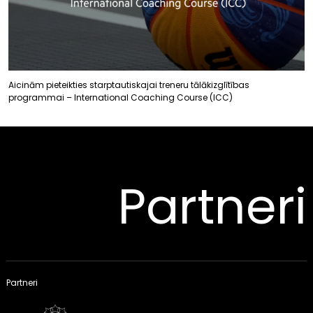
Aicinām pieteikties starptautiskajai treneru tālākizglītības
programmai – International Coaching Course (ICC)
Partneri
Partneri