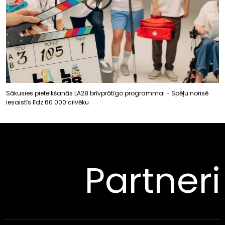
Sākusies pieteikšanās LA28 brīvprātīgo programmai - Spēļu norisē
iesaistīs līdz 60 000 cilvēku
Partneri