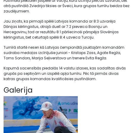
Pusfinālā piektdien jāspēlē ar Vāciju, kura izcīnīja piecas uzvaras, bet
otrā pusfinālā Zviedrija tiksies ar Šveici, kura grupas turnīru beidza bez
zaudējumiem.
Jau ziņots, ka pirmajā spēlē Latvijas komanda ar 8:3 uzvarēja
Dānijas kērlingistus, otrajā duelī ar 7:2 pieveica Bosniju un
Hercegovinu, tad ar rezultātu 8:1 pārliecinoši pārspēja Slovēnijas
kērlingistus, bet ceturtajā spēlē 8:4 uzveica Turciju.
Turnīrā startē nesen kā Latvijas čempionātā jauktajām komandām
sudraba medaļas izcīnījušie juniori - Kristaps Zass, Agate Regža,
Toms Sondors, Marija Seļiverstova un trenere Evita Regža.
Kopumā sacensībās piedalās 14 valstu izlases, kas sadalītas divās
grupās pa septiņām un izspēlē apļa turnīru. Pēc tā pirmās divas
katras grupas komandas kvalificēsies pusfinālam.
Galerija