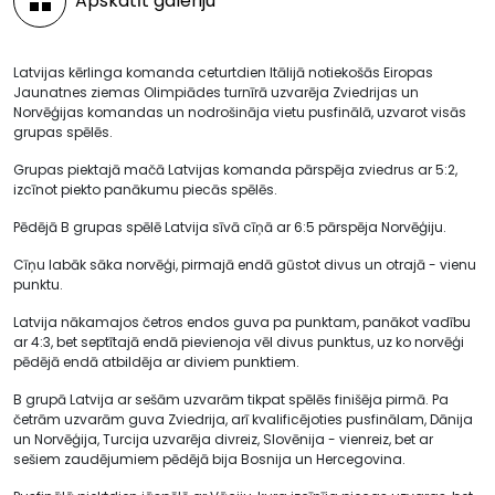
Apskatīt galeriju
Latvijas kērlinga komanda ceturtdien Itālijā notiekošās Eiropas
Jaunatnes ziemas Olimpiādes turnīrā uzvarēja Zviedrijas un
Norvēģijas komandas un nodrošināja vietu pusfinālā, uzvarot visās
grupas spēlēs.
Grupas piektajā mačā Latvijas komanda pārspēja zviedrus ar 5:2,
izcīnot piekto panākumu piecās spēlēs.
Pēdējā B grupas spēlē Latvija sīvā cīņā ar 6:5 pārspēja Norvēģiju.
Cīņu labāk sāka norvēģi, pirmajā endā gūstot divus un otrajā - vienu
punktu.
Latvija nākamajos četros endos guva pa punktam, panākot vadību
ar 4:3, bet septītajā endā pievienoja vēl divus punktus, uz ko norvēģi
pēdējā endā atbildēja ar diviem punktiem.
B grupā Latvija ar sešām uzvarām tikpat spēlēs finišēja pirmā. Pa
četrām uzvarām guva Zviedrija, arī kvalificējoties pusfinālam, Dānija
un Norvēģija, Turcija uzvarēja divreiz, Slovēnija - vienreiz, bet ar
sešiem zaudējumiem pēdējā bija Bosnija un Hercegovina.