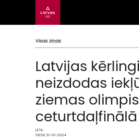
Visas ziņas
Latvijas kērlin
neizdodas iekļ
ziemas olimpis
ceturtdaļfinālā
LETA
09:56 31-01-2024