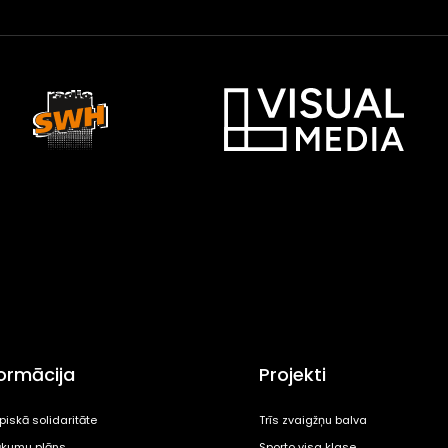
formācija
Projekti
piskā solidaritāte
Trīs zvaigžņu balva
kumu plāns
Sporto visa klase