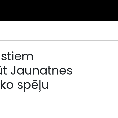
gistiem
ūt Jaunatnes
ko spēļu