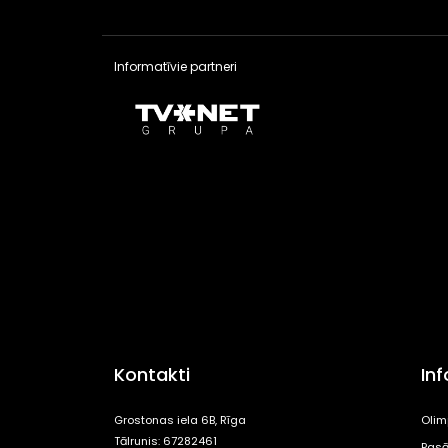
Informatīvie partneri
Kontakti
In
Grostonas iela 6B, Rīga
Olim
Tālrunis: 67282461
Pasā