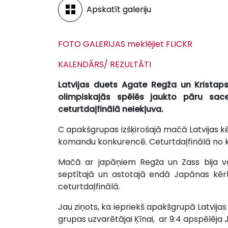
Apskatīt galeriju
FOTO GALERIJAS meklējiet FLICKR
KALENDĀRS/ REZULTĀTI
Latvijas duets Agate Regža un Kristap
olimpiskajās spēlēs jaukto pāru sa
ceturtdaļfinālā neiekļuva.
C apakšgrupas izšķirošajā mačā Latvijas kēr
komandu konkurencē. Ceturtdaļfinālā no k
Mačā ar japāņiem Regža un Zass bija va
septītajā un astotajā endā Japānas kērli
ceturtdaļfinālā.
Jau ziņots, ka iepriekš apakšgrupā Latvijas 
grupas uzvarētājai Ķīnai, ar 9:4 apspēlēja J