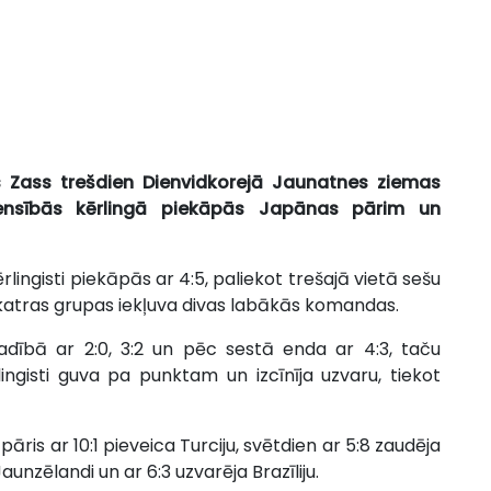
s Zass trešdien Dienvidkorejā Jaunatnes ziemas
censībās kērlingā piekāpās Japānas pārim un
lingisti piekāpās ar 4:5, paliekot trešajā vietā sešu
atras grupas iekļuva divas labākās komandas.
dībā ar 2:0, 3:2 un pēc sestā enda ar 4:3, taču
ngisti guva pa punktam un izcīnīja uzvaru, tiekot
pāris ar 10:1 pieveica Turciju, svētdien ar 5:8 zaudēja
aunzēlandi un ar 6:3 uzvarēja Brazīliju.