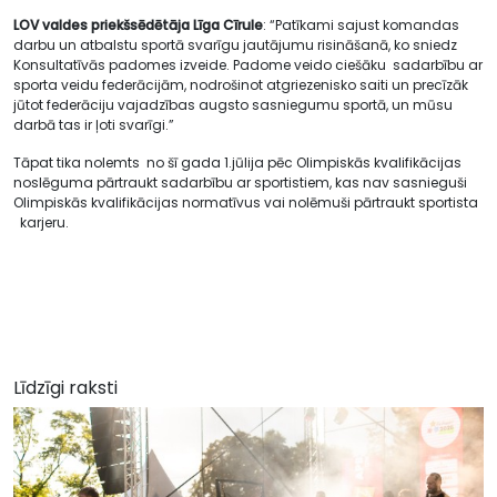
LOV valdes priekšsēdētāja Līga Cīrule
: “Patīkami sajust komandas
darbu un atbalstu sportā svarīgu jautājumu risināšanā, ko sniedz
Konsultatīvās padomes izveide. Padome veido ciešāku sadarbību ar
sporta veidu federācijām, nodrošinot atgriezenisko saiti un precīzāk
jūtot federāciju vajadzības augsto sasniegumu sportā, un mūsu
darbā tas ir ļoti svarīgi.”
Tāpat tika nolemts no šī gada 1.jūlija pēc Olimpiskās kvalifikācijas
noslēguma pārtraukt sadarbību ar sportistiem, kas nav sasnieguši
Olimpiskās kvalifikācijas normatīvus vai nolēmuši pārtraukt sportista
karjeru.
Līdzīgi raksti