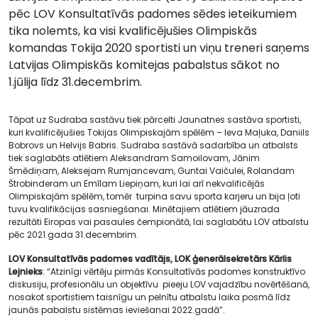
pēc LOV Konsultatīvās padomes sēdes ieteikumiem
tika nolemts, ka visi kvalificējušies Olimpiskās
komandas Tokija 2020 sportisti un viņu treneri saņems
Latvijas Olimpiskās komitejas pabalstus sākot no
1.jūlija līdz 31.decembrim.
Tāpat uz Sudraba sastāvu tiek pārcelti Jaunatnes sastāva sportisti,
kuri kvalificējušies Tokijas Olimpiskajām spēlēm – Ieva Maļuka, Daniils
Bobrovs un Helvijs Babris. Sudraba sastāvā sadarbība un atbalsts
tiek saglabāts atlētiem Aleksandram Samoilovam, Jānim
Šmēdiņam, Aleksejam Rumjancevam, Guntai Vaičulei, Rolandam
Štrobinderam un Emīlam Liepiņam, kuri lai arī nekvalificējās
Olimpiskajām spēlēm, tomēr turpina savu sporta karjeru un bija ļoti
tuvu kvalifikācijas sasniegšanai. Minētajiem atlētiem jāuzrada
rezultāti Eiropas vai pasaules čempionātā, lai saglabātu LOV atbalstu
pēc 2021.gada 31.decembrim.
LOV Konsultatīvās padomes vadītājs, LOK ģenerālsekretārs Kārlis
Lejnieks
: “Atzinīgi vērtēju pirmās Konsultatīvās padomes konstruktīvo
diskusiju, profesionālu un objektīvu pieeju LOV vajadzību novērtēšanā,
nosakot sportistiem taisnīgu un pelnītu atbalstu laika posmā līdz
jaunās pabalstu sistēmas ieviešanai 2022.gadā”.