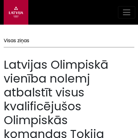
Visas ziņas
Latvijas Olimpiskā
vienība nolemj
atbalstīt visus
kvalificējušos
Olimpiskās
komandas Tokija