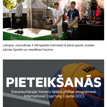
Latvijas Jaunatnes X Olimpiāde Valmierā rit pilnā sparā; šodien
sācies Sporta un veselības forums