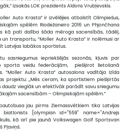
īgāk,” izsakās LOK prezidents Aldons Vrubļevskis.
ller Auto Krasta” ir izvēlējies atbalstīt Olimpiešus,
piskajām spēlēm Riodežaneiro 2016 un Phjončhana
rīgs kā pati dalība šāda mēroga sacensībās, tādēļ,
un transportu, “Moller Auto Krasta” ir nolēmusi ar
Latvijas labākos sportistus.
stu sasniegumus iepriekšējās sezonās, kļuvis par
 sporta veidu federācijām, piešķirot lietošanā
 “Moller Auto Krasta” autosalona vadītāja Izīda
 projektu: „Mēs ceram, ka sportistiem piešķirtās
ēs daudz vieglāk un efektīvāk parādīt savu sniegumu
īgākajām sacensībām – Olimpiskajām spēlēm.”
autobusa jau pirms Ziemassvētkiem tika Latvijas
 biatlonists [olympian id="559" name="Andrejs
rkulis, kā arī pie jaunā Volkswagen Golf Sportsvan
 Pļaviņš.