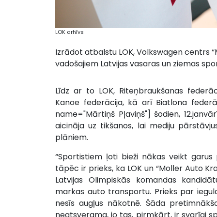
LOK arhīvs
Izrādot atbalstu LOK, Volkswagen centrs “M
vadošajiem Latvijas vasaras un ziemas spo
Līdz ar to LOK, Riteņbraukšanas federācij
Kanoe federācija, kā arī Biatlona federā
name="Mārtiņš Pļaviņš"] šodien, 12.janvār
aicināja uz tikšanos, lai mediju pārstā
plāniem.
“Sportistiem ļoti bieži nākas veikt gar
tāpēc ir prieks, ka LOK un “Moller Auto Kra
Latvijas Olimpiskās komandas kandidātu
markas auto transportu. Prieks par ieguld
nesīs augļus nākotnē. Šāda pretimnākša
neatsverama, jo tas, pirmkārt, ir svarīgi s