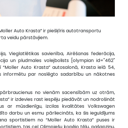
oller Auto Krasta” ir piešķīris autotransportu
rta veidu pārstāvjiem.
a, Vieglatlētikas savienība, Airēšanas federācija,
cija un pludmales volejbolists [olympian id="462"
ī “Moller Auto Krasta” autosalonā, Krasta ielā 54,
vjus informētu par noslēgto sadarbību un nākotnes
us pārbraucienus no vienām sacensībām uz otrām,
sta” ir izdevies rast iespēju piedāvāt un nodrošināt
s ar mūsdienīgu, izcilas kvalitātes Volkswagen
īto darbu un esmu pārliecināts, ka šis ieguldījums
na sportistiem no “Moller Auto Krasta” puses ir
portistiem, tas ceļ Olimpiešu kopējo tēlu, pašapziņu,