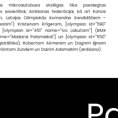
s mikroautobusa atslēgas tika pasniegtas
as savienībai, Airēšanas federācijai, kā arī Kanoe
em, Latvijas Olimpiskās komandas kandidātiem –
anim"] Kristenam Krīgeram, [olympian id="590"
 [olympian id="451" name="Ivo Lakučam"] (BMX
ame="Madarai Palameikai"] un [olympian id="550"
eglatlētika); Robertam Akmenim un Dagnim Iļjinam
i, Gintam Zundem un Dairim Adamaitim (airēšana).
Pa