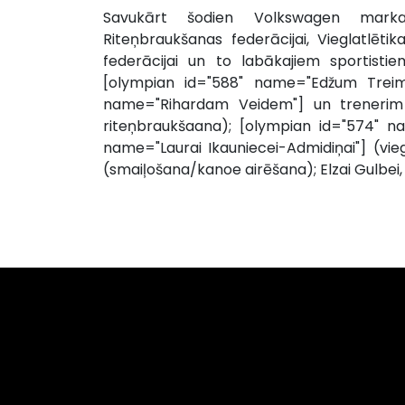
Savukārt šodien Volkswagen marka
Riteņbraukšanas federācijai, Vieglatlētik
federācijai un to labākajiem sportisti
[olympian id="588" name="Edžum Treim
name="Rihardam Veidem"] un trenerim
riteņbraukšaana); [olympian id="574" n
name="Laurai Ikauniecei-Admidiņai"] (vi
(smaiļošana/kanoe airēšana); Elzai Gulbe