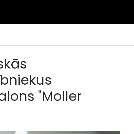
iskās
bniekus
alons "Moller