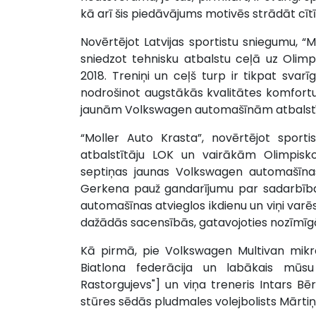
kā arī šis piedāvājums motivēs strādāt cīt
Novērtējot Latvijas sportistu sniegumu, “Mo
sniedzot tehnisku atbalstu ceļā uz Olim
2018. Treniņi un ceļš turp ir tikpat sva
nodrošinot augstākās kvalitātes komfortu 
jaunām Volkswagen automašīnām atbalstīt 
“Moller Auto Krasta”, novērtējot sporti
atbalstītāju LOK un vairākām Olimpisko
septiņas jaunas Volkswagen automašīnas.
Gerkena pauž gandarījumu par sadarbības
automašīnas atvieglos ikdienu un viņi var
dažādās sacensībās, gatavojoties nozīm
Kā pirmā, pie Volkswagen Multivan mikro
Biatlona federācija un labākais mūsu
Rastorgujevs"] un viņa treneris Intars Bē
stūres sēdās pludmales volejbolists Mārtiņš