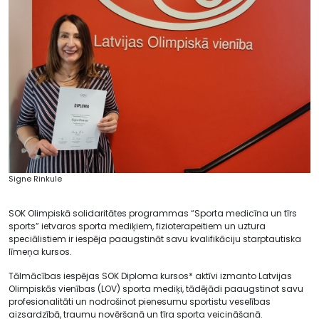
Signe Rinkule
SOK Olimpiskā solidaritātes programmas “Sporta medicīna un tīrs
sports” ietvaros sporta mediķiem, fizioterapeitiem un uztura
speciālistiem ir iespēja paaugstināt savu kvalifikāciju starptautiska
līmeņa kursos.
Tālmācības iespējas SOK Diploma kursos* aktīvi izmanto Latvijas
Olimpiskās vienības (LOV) sporta mediķi, tādējādi paaugstinot savu
profesionalitāti un nodrošinot pienesumu sportistu veselības
aizsardzībā, traumu novēršanā un tīra sporta veicināšanā.