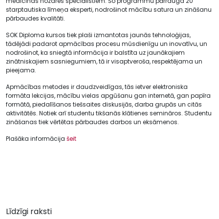
medicīnas nozares speciālistiem. Šo programmu pārrauga 20
starptautiska līmeņa eksperti, nodrošinot mācību satura un zināšanu
pārbaudes kvalitāti.
SOK Diploma kursos tiek plaši izmantotas jaunās tehnoloģijas,
tādējādi padarot apmācības procesu mūsdienīgu un inovatīvu, un
nodrošinot, ka sniegtā informācija ir balstīta uz jaunākajiem
zinātniskajiem sasniegumiem, tā ir visaptveroša, respektējama un
pieejama.
Apmācības metodes ir daudzveidīgas, tās ietver elektroniska
formāta lekcijas, mācību vielas apgūšanu gan internetā, gan papīra
formātā, piedalīšanos tiešsaites diskusijās, darba grupās un citās
aktivitātēs. Notiek arī studentu tikšanās klātienes semināros. Studentu
zināšanas tiek vērtētas pārbaudes darbos un eksāmenos.
Plašāka informācija
šeit
Līdzīgi raksti