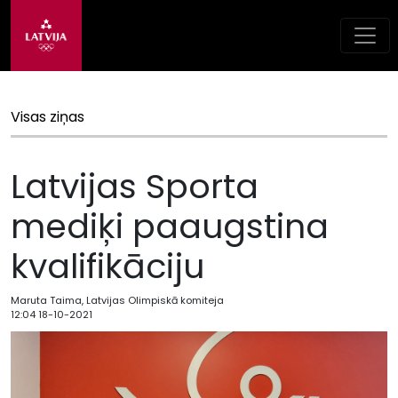
Visas ziņas
Latvijas Sporta
mediķi paaugstina
kvalifikāciju
Maruta Taima, Latvijas Olimpiskā komiteja
12:04 18-10-2021