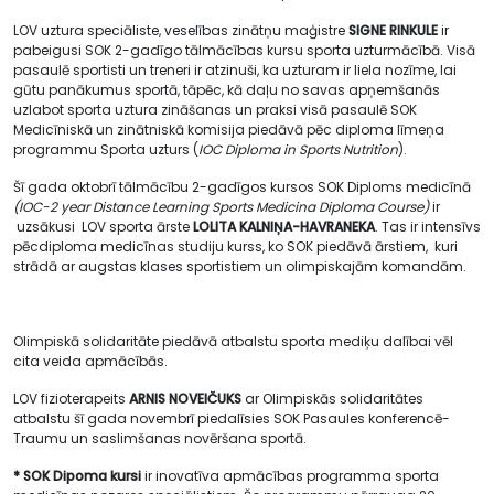
LOV uztura speciāliste, veselības zinātņu maģistre
SIGNE RINKULE
ir
pabeigusi SOK 2-gadīgo tālmācības kursu sporta uzturmācībā. Visā
pasaulē sportisti un treneri ir atzinuši, ka uzturam ir liela nozīme, lai
gūtu panākumus sportā, tāpēc, kā daļu no savas apņemšanās
uzlabot sporta uztura zināšanas un praksi visā pasaulē SOK
Medicīniskā un zinātniskā komisija piedāvā pēc diploma līmeņa
programmu Sporta uzturs (
IOC Diploma in Sports Nutrition
).
Šī gada oktobrī tālmācību 2-gadīgos kursos SOK Diploms medicīnā
(IOC-2 year Distance Learning Sports Medicina Diploma Course)
ir
uzsākusi LOV sporta ārste
LOLITA KALNIŅA-HAVRANEKA
. Tas ir intensīvs
pēcdiploma medicīnas studiju kurss, ko SOK piedāvā ārstiem, kuri
strādā ar augstas klases sportistiem un olimpiskajām komandām.
Olimpiskā solidaritāte piedāvā atbalstu sporta mediķu dalībai vēl
cita veida apmācībās.
LOV fizioterapeits
ARNIS NOVEIČUKS
ar Olimpiskās solidaritātes
atbalstu šī gada novembrī piedalīsies SOK Pasaules konferencē-
Traumu un saslimšanas novēršana sportā.
* SOK Dipoma kursi
ir inovatīva apmācības programma sporta