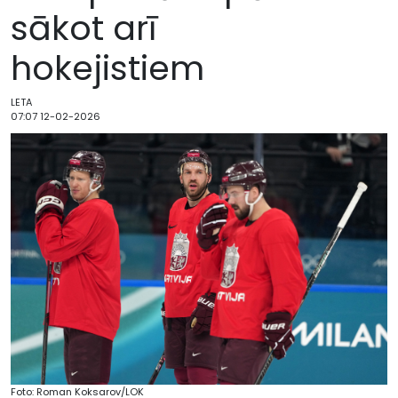
sākot arī
hokejistiem
LETA
07:07 12-02-2026
Foto: Roman Koksarov/LOK