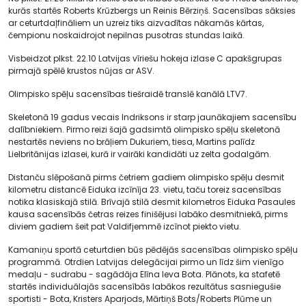
kurās startēs Roberts Krūzbergs un Reinis Bērziņš. Sacensības sāksies
ar ceturtdaļfināliem un uzreiz tiks aizvadītas nākamās kārtas,
čempionu noskaidrojot nepilnas pusotras stundas laikā.
Visbeidzot plkst. 22.10 Latvijas vīriešu hokeja izlase C apakšgrupas
pirmajā spēlē krustos nūjas ar ASV.
Olimpisko spēļu sacensības tiešraidē translē kanālā LTV7.
Skeletonā 19 gadus vecais Indriksons ir starp jaunākajiem sacensību
dalībniekiem. Pirmo reizi šajā gadsimtā olimpisko spēļu skeletonā
nestartēs neviens no brāļiem Dukuriem, tiesa, Martins palīdz
Lielbritānijas izlasei, kurā ir vairāki kandidāti uz zelta godalgām.
Distanču slēpošanā pirms četriem gadiem olimpisko spēļu desmit
kilometru distancē Eiduka izcīnīja 23. vietu, taču toreiz sacensības
notika klasiskajā stilā. Brīvajā stilā desmit kilometros Eiduka Pasaules
kausa sacensībās četras reizes finišējusi labāko desmitniekā, pirms
diviem gadiem šeit pat Valdifjemmē izcīnot piekto vietu.
Kamaniņu sportā ceturtdien būs pēdējās sacensības olimpisko spēļu
programmā. Otrdien Latvijas delegācijai pirmo un līdz šim vienīgo
medaļu - sudrabu - sagādāja Elīna Ieva Bota. Plānots, ka stafetē
startēs individuālajās sacensībās labākos rezultātus sasniegušie
sportisti - Bota, Kristers Aparjods, Mārtiņš Bots/Roberts Plūme un