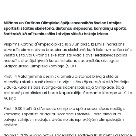
Milānas un Kortīnas Olimpisko Spēļu sacensībās šodien Latvijas
sportisti startēs skeletonā, distanču slēpošanā, kamaniņu sportā,
šorttrekā, kā arī turnīru sāks Latvijas vīriešu hokeja izlase.
Vispirms Kortīnā d'Ampeco plkst. 10.30 un plkst. 12 Emīls Indriksons
aizvadīs pirmos divus braucienus skeletonā, kurā liela uzmanība būs
vērsta uz to, vai Ukrainas skeletonists Vladislavs Heraskevičs paliks
nesodīts, startējot ķiverē, kuras lietošanu sacensībās aizliegusi
Starptautiskā Olimpiskā komiteja (SOK).
Plkst. 14 Valdifjemmē desmit kilometru distancē brīvajā stilā ar
atsevišķu startu trasē dosies Latvijas slēpotājas, tajā skaitā Patrīcija
Eiduka, kurai šīs būs svarīgākās sacensības šajā Olimpiādē. Šajā
distancē piedalīsies arī Linda Kaparkalēja, Samanta Krampe un Kitija
Auziņa.
Plkst. 19.30 Kortīnā d'Ampeco olimpisko spēļu sacensības noslēgs
kamaniņu sportisti ar dalību komandu stafetē - disciplīnā, kurā
Latvija izcīnījusi medaļas divās no trīs iepriekšējām olimpiskajām
spēlēm.
No plkst. 21.29 Milānā notiks sacensības šorttrekā 1000 metru distancē,