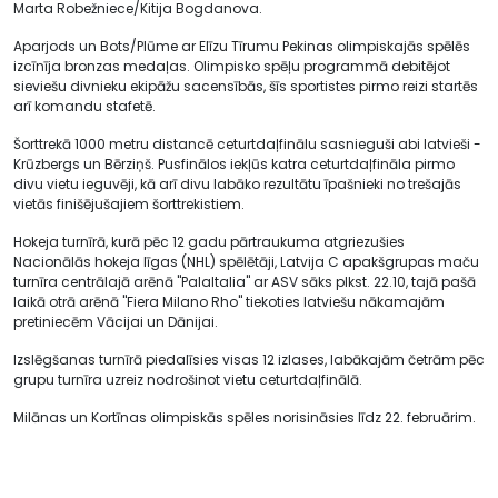
Marta Robežniece/Kitija Bogdanova.
Aparjods un Bots/Plūme ar Elīzu Tīrumu Pekinas olimpiskajās spēlēs
izcīnīja bronzas medaļas. Olimpisko spēļu programmā debitējot
sieviešu divnieku ekipāžu sacensībās, šīs sportistes pirmo reizi startēs
arī komandu stafetē.
Šorttrekā 1000 metru distancē ceturtdaļfinālu sasnieguši abi latvieši -
Krūzbergs un Bērziņš. Pusfinālos iekļūs katra ceturtdaļfināla pirmo
divu vietu ieguvēji, kā arī divu labāko rezultātu īpašnieki no trešajās
vietās finišējušajiem šorttrekistiem.
Hokeja turnīrā, kurā pēc 12 gadu pārtraukuma atgriezušies
Nacionālās hokeja līgas (NHL) spēlētāji, Latvija C apakšgrupas maču
turnīra centrālajā arēnā "PalaItalia" ar ASV sāks plkst. 22.10, tajā pašā
laikā otrā arēnā "Fiera Milano Rho" tiekoties latviešu nākamajām
pretiniecēm Vācijai un Dānijai.
Izslēgšanas turnīrā piedalīsies visas 12 izlases, labākajām četrām pēc
grupu turnīra uzreiz nodrošinot vietu ceturtdaļfinālā.
Milānas un Kortīnas olimpiskās spēles norisināsies līdz 22. februārim.