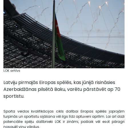
LOK arhīvs
Latviju pirmajās Eiropas spēlēs, kas jūnijā risināsies
Azerbaidžānas pilsētā Baku, varētu pārstāvēt ap 70
sportistu.
Sporta veidos kvalifikācijas cikls dalībai Eiropas spēlēs joprojām
turpinās un sportistu sijāšana vēl ilgs līdz aptuveni aprīlim. Lai arī daži
potenciālie spēļu dalībnieki LOK ir zināmi, pašlaik vēl esot pāragri
nosaukt viņu vārdus.