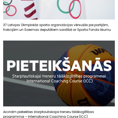
37 Latvijas Olimpiskās sporta organizācijas vērsušās pie partijām,
frakcijām un Saeimas deputātiem saistībā ar Sporta Fonda likumu
Aicinām pieteikties starptautiskajai treneru tālākizglītības
programmai – International Coaching Course (ICC)