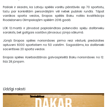
Pašlaik ir skaidrs, ka Latviju spēlēs varētu pārstāvēs ap 70 sportistu,
taču par konkrētām personālijām vēl netiek publiski runāts. Tāpat
vairākos sporta veidos, Eiropas spēlēs Baku notiks kvalifikācija
Riodežaneiro Olimpiskajām spēlēm 2016.gadā.
LOK 12.martā ir jānodod paplašinātais potenciālo spēļu dalībnieku
saraksts, bet galīgais sastāvs jānosauc jūnija sākumā.
Jūnijā Eiropas spēles norisināsies pirmo reizi vēsturē, piedaloties
aptuveni 6000 sportistiem no 50 valstīm. Sagaidāms, ka dalībnieki
sacentīsies 20 sporta veidos.
Eiropas spēles Azerbaidžānas galvaspilsētā Baku norisināsies no 12.
līdz 28.jūnijam.
Līdzīgi raksti