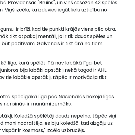
ībā Providensas "Bruins", un viņš šosezon 43 spēlēs
. Viņš izcēla, ka izdevies iegūt lielu uzticību no
mu. Ir brīži, kad tie punkti krājās viens pēc otra,
māk tikt atpakaļ mentāli, jo ir tik daudz spēles un
 būt pozitīvam. Galvenais ir tikt ārā no tiem
ā līga, kurā spēlēt. Tā nav labākā līga, bet
junioros bija labāki apstākļi nekā tagad ir AHL.
av tie labākie apstākļi, tāpēc ir motivācija tikt
 otrā spēcīgākā līga pēc Nacionālās hokeja līgas
iss norisinās, ir manāmi zemāks.
tākļi. Koledžā spēlētāji daudz nepelna, tāpēc viņi
d mani nodraftēja, es biju koledžā, tad aizgāju uz
 vispār ir kosmoss," izcēla uzbrucējs.