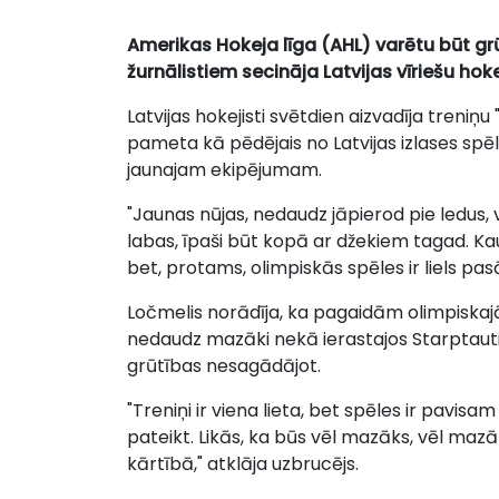
Amerikas Hokeja līga (AHL) varētu būt grū
žurnālistiem secināja Latvijas vīriešu hok
Latvijas hokejisti svētdien aizvadīja treniņ
pameta kā pēdējais no Latvijas izlases spēl
jaunajam ekipējumam.
"Jaunas nūjas, nedaudz jāpierod pie ledus, va
labas, īpaši būt kopā ar džekiem tagad. Ka
bet, protams, olimpiskās spēles ir liels pas
Ločmelis norādīja, ka pagaidām olimpiskaj
nedaudz mazāki nekā ierastajos Starptautis
grūtības nesagādājot.
"Treniņi ir viena lieta, bet spēles ir pavis
pateikt. Likās, ka būs vēl mazāks, vēl maz
kārtībā," atklāja uzbrucējs.