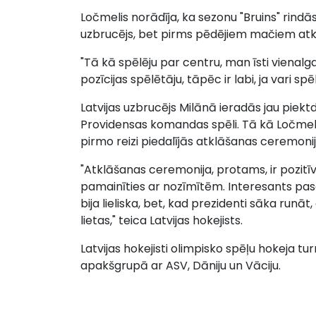
Ločmelis norādīja, ka sezonu "Bruins" rindās
uzbrucējs, bet pirms pēdējiem mačiem atkal
"Tā kā spēlēju par centru, man īsti vienalg
pozīcijas spēlētāju, tāpēc ir labi, ja vari spēl
Latvijas uzbrucējs Milānā ieradās jau piekt
Providensas komandas spēli. Tā kā Ločmelis 
pirmo reizi piedalījās atklāšanas ceremonij
"Atklāšanas ceremonija, protams, ir pozitīv
pamainīties ar nozīmītēm. Interesants pasā
bija lieliska, bet, kad prezidenti sāka runāt
lietas," teica Latvijas hokejists.
Latvijas hokejisti olimpisko spēļu hokeja turn
apakšgrupā ar ASV, Dāniju un Vāciju.