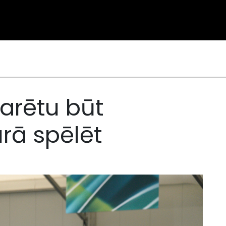
varētu būt
urā spēlēt