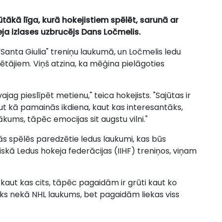
tākā līga, kurā hokejistiem spēlēt, sarunā ar
eja izlases uzbrucējs Dans Ločmelis.
u "Santa Giulia" treniņu laukumā, un Ločmelis ledu
ētājiem. Viņš atzina, ka mēģina pielāgoties
jag pieslīpēt metienu," teica hokejists. "Sajūtas ir
ut kā pamainās ikdiena, kaut kas interesantāks,
ākums, tāpēc emocijas sit augstu vilni."
ās spēlēs paredzētie ledus laukumi, kas būs
kā Ledus hokeja federācijas (IIHF) treniņos, viņam
am kaut kas cits, tāpēc pagaidām ir grūti kaut ko
āks nekā NHL laukums, bet pagaidām liekas viss