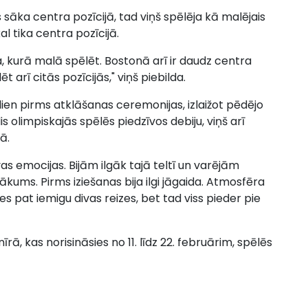
 sāka centra pozīcijā, tad viņš spēlēja kā malējais
 tika centra pozīcijā.
a, kurā malā spēlēt. Bostonā arī ir daudz centra
ēt arī citās pozīcijās," viņš piebilda.
dien pirms atklāšanas ceremonijas, izlaižot pēdējo
olimpiskajās spēlēs piedzīvos debiju, viņš arī
ā.
as emocijas. Bijām ilgāk tajā teltī un varējām
kums. Pirms iziešanas bija ilgi jāgaida. Atmosfēra
, es pat iemigu divas reizes, bet tad viss pieder pie
īrā, kas norisināsies no 11. līdz 22. februārim, spēlēs