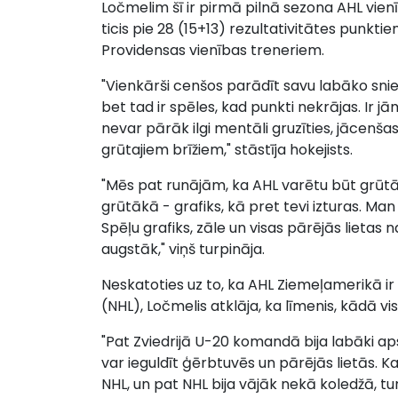
Ločmelim šī ir pirmā pilnā sezona AHL vien
ticis pie 28 (15+13) rezultativitātes punktiem
Providensas vienības treneriem.
"Vienkārši cenšos parādīt savu labāko sniegu
bet tad ir spēles, kad punkti nekrājas. Ir jā
nevar pārāk ilgi mentāli gruzīties, jācenšas
grūtajiem brīžiem," stāstīja hokejists.
"Mēs pat runājām, ka AHL varētu būt grūtāk
grūtākā - grafiks, kā pret tevi izturas. Man 
Spēļu grafiks, zāle un visas pārējās lietas n
augstāk," viņš turpināja.
Neskatoties uz to, ka AHL Ziemeļamerikā ir
(NHL), Ločmelis atklāja, ka līmenis, kādā v
"Pat Zviedrijā U-20 komandā bija labāki aps
var ieguldīt ģērbtuvēs un pārējās lietās. Ka
NHL, un pat NHL bija vājāk nekā koledžā, tur