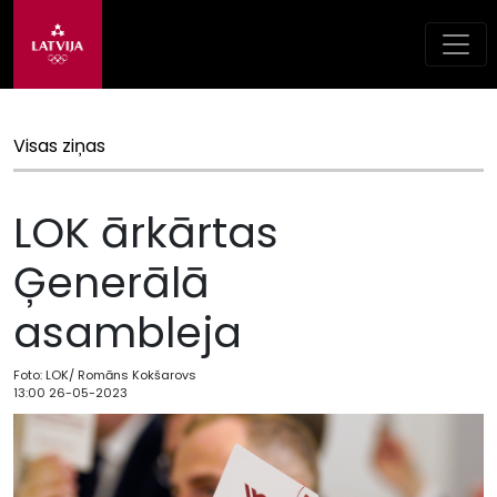
Visas ziņas
LOK ārkārtas
Ģenerālā
asambleja
Foto: LOK/ Romāns Kokšarovs
13:00 26-05-2023