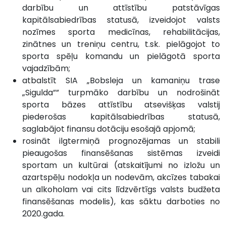
darbību un attīstību patstāvīgas
kapitālsabiedrības statusā, izveidojot valsts
nozīmes sporta medicīnas, rehabilitācijas,
zinātnes un treniņu centru, t.sk. pielāgojot to
sporta spēļu komandu un pielāgotā sporta
vajadzībām;
atbalstīt SIA „Bobsleja un kamaniņu trase
„Sigulda”” turpmāko darbību un nodrošināt
sporta bāzes attīstību atsevišķas valstij
piederošas kapitālsabiedrības statusā,
saglabājot finansu dotāciju esošajā apjomā;
rosināt ilgtermiņā prognozējamas un stabili
pieaugošas finansēšanas sistēmas izveidi
sportam un kultūrai (atskaitījumi no izložu un
azartspēļu nodokļa un nodevām, akcīzes tabakai
un alkoholam vai cits līdzvērtīgs valsts budžeta
finansēšanas modelis), kas sāktu darboties no
2020.gada.