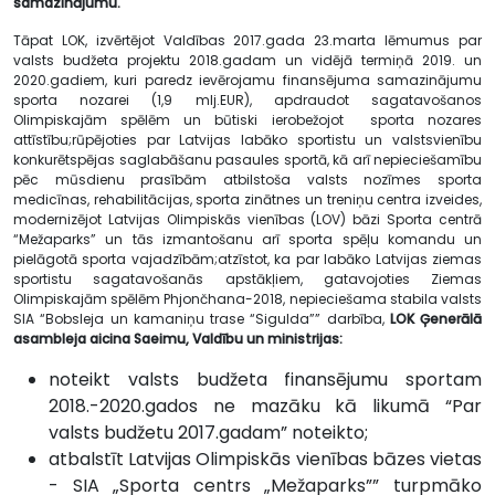
samazinājumu.
Tāpat LOK, izvērtējot Valdības 2017.gada 23.marta lēmumus par
valsts budžeta projektu 2018.gadam un vidējā termiņā 2019. un
2020.gadiem, kuri paredz ievērojamu finansējuma samazinājumu
sporta nozarei (1,9 mlj.EUR), apdraudot sagatavošanos
Olimpiskajām spēlēm un būtiski ierobežojot sporta nozares
attīstību;rūpējoties par Latvijas labāko sportistu un valstsvienību
konkurētspējas saglabāšanu pasaules sportā, kā arī nepieciešamību
pēc mūsdienu prasībām atbilstoša valsts nozīmes sporta
medicīnas, rehabilitācijas, sporta zinātnes un treniņu centra izveides,
modernizējot Latvijas Olimpiskās vienības (LOV) bāzi Sporta centrā
“Mežaparks” un tās izmantošanu arī sporta spēļu komandu un
pielāgotā sporta vajadzībām;atzīstot, ka par labāko Latvijas ziemas
sportistu sagatavošanās apstākļiem, gatavojoties Ziemas
Olimpiskajām spēlēm Phjončhana-2018, nepieciešama stabila valsts
SIA “Bobsleja un kamaniņu trase “Sigulda”” darbība,
LOK Ģenerālā
asambleja aicina Saeimu, Valdību un ministrijas:
noteikt valsts budžeta finansējumu sportam
2018.-2020.gados ne mazāku kā likumā “Par
valsts budžetu 2017.gadam” noteikto;
atbalstīt Latvijas Olimpiskās vienības bāzes vietas
- SIA „Sporta centrs „Mežaparks”” turpmāko