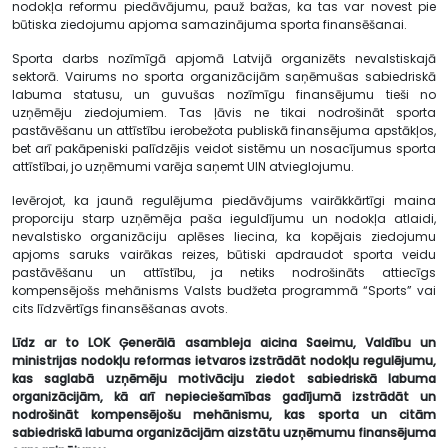
nodokļa reformu piedāvājumu, pauž bažas, ka tas var novest pie
būtiska ziedojumu apjoma samazinājuma sporta finansēšanai.
Sporta darbs nozīmīgā apjomā Latvijā organizēts nevalstiskajā
sektorā. Vairums no sporta organizācijām saņēmušas sabiedriskā
labuma statusu, un guvušas nozīmīgu finansējumu tieši no
uzņēmēju ziedojumiem. Tas ļāvis ne tikai nodrošināt sporta
pastāvēšanu un attīstību ierobežota publiskā finansējuma apstākļos,
bet arī pakāpeniski palīdzējis veidot sistēmu un nosacījumus sporta
attīstībai, jo uzņēmumi varēja saņemt UIN atvieglojumu.
Ievērojot, ka jaunā regulējuma piedāvājums vairākkārtīgi maina
proporciju starp uzņēmēja paša ieguldījumu un nodokļa atlaidi,
nevalstisko organizāciju aplēses liecina, ka kopējais ziedojumu
apjoms saruks vairākas reizes, būtiski apdraudot sporta veidu
pastāvēšanu un attīstību, ja netiks nodrošināts attiecīgs
kompensējošs mehānisms Valsts budžeta programmā “Sports” vai
cits līdzvērtīgs finansēšanas avots.
Līdz ar to LOK Ģenerālā asambleja
aicina Saeimu, Valdību un
ministrijas
nodokļu reformas ietvaros izstrādāt nodokļu regulējumu,
kas saglabā uzņēmēju motivāciju ziedot sabiedriskā labuma
organizācijām, kā arī nepieciešamības gadījumā izstrādāt un
nodrošināt kompensējošu mehānismu, kas sporta un citām
sabiedriskā labuma organizācijām aizstātu uzņēmumu finansējuma