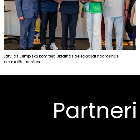
Latvijas Olimpiskā komiteja Ukrainas delegācijai nodrošinās
pretmalārijas zāles
Partneri