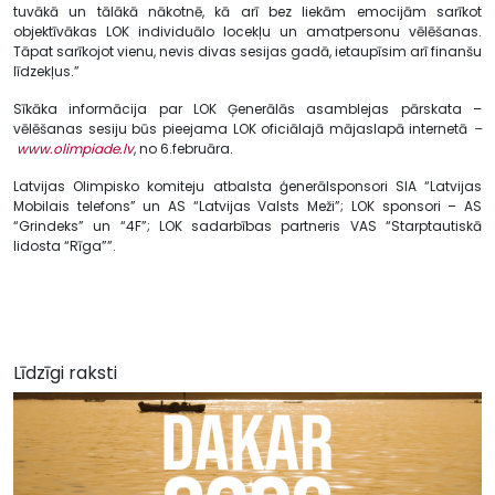
tuvākā un tālākā nākotnē, kā arī bez liekām emocijām sarīkot
objektīvākas LOK individuālo locekļu un amatpersonu vēlēšanas.
Tāpat sarīkojot vienu, nevis divas sesijas gadā, ietaupīsim arī finanšu
līdzekļus.”
Sīkāka informācija par LOK Ģenerālās asamblejas pārskata –
vēlēšanas sesiju būs pieejama LOK oficiālajā mājaslapā internetā
–
www.olimpiade.lv
, no 6.februāra.
Latvijas Olimpisko komiteju atbalsta ģenerālsponsori SIA “Latvijas
Mobilais telefons” un AS “Latvijas Valsts Meži”; LOK sponsori – AS
“Grindeks” un “4F”; LOK sadarbības partneris VAS “Starptautiskā
lidosta “Rīga””.
Līdzīgi raksti