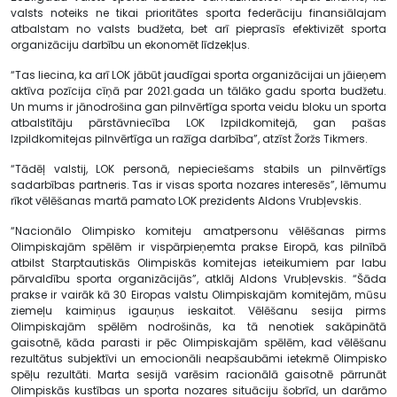
valsts noteiks ne tikai prioritātes sporta federāciju finansiālajam
atbalstam no valsts budžeta, bet arī pieprasīs efektivizēt sporta
organizāciju darbību un ekonomēt līdzekļus.
“Tas liecina, ka arī LOK jābūt jaudīgai sporta organizācijai un jāieņem
aktīva pozīcija cīņā par 2021.gada un tālāko gadu sporta budžetu.
Un mums ir jānodrošina gan pilnvērtīga sporta veidu bloku un sporta
atbalstītāju pārstāvniecība LOK Izpildkomitejā, gan pašas
Izpildkomitejas pilnvērtīga un ražīga darbība”, atzīst Žoržs Tikmers.
“Tādēļ valstij, LOK personā, nepieciešams stabils un pilnvērtīgs
sadarbības partneris. Tas ir visas sporta nozares interesēs”, lēmumu
rīkot vēlēšanas martā pamato LOK prezidents Aldons Vrubļevskis.
“Nacionālo Olimpisko komiteju amatpersonu vēlēšanas pirms
Olimpiskajām spēlēm ir vispārpieņemta prakse Eiropā, kas pilnībā
atbilst Starptautiskās Olimpiskās komitejas ieteikumiem par labu
pārvaldību sporta organizācijās”, atklāj Aldons Vrubļevskis. “Šāda
prakse ir vairāk kā 30 Eiropas valstu Olimpiskajām komitejām, mūsu
ziemeļu kaimiņus igauņus ieskaitot. Vēlēšanu sesija pirms
Olimpiskajām spēlēm nodrošinās, ka tā nenotiek sakāpinātā
gaisotnē, kāda parasti ir pēc Olimpiskajām spēlēm, kad vēlēšanu
rezultātus subjektīvi un emocionāli neapšaubāmi ietekmē Olimpisko
spēļu rezultāti. Marta sesijā varēsim racionālā gaisotnē pārrunāt
Olimpiskās kustības un sporta nozares situāciju šobrīd, un darāmo