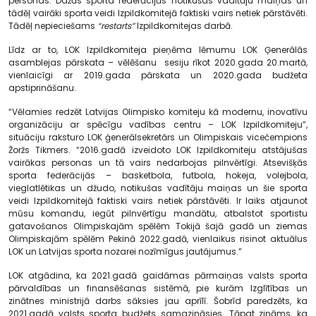
personas. Dažās sporta federācijās notikušas vadītāju maiņas un
tādēļ vairāki sporta veidi Izpildkomitejā faktiski vairs netiek pārstāvēti.
Tādēļ nepieciešams
“restarts”
Izpildkomitejas darbā.
Līdz ar to, LOK Izpildkomiteja pieņēma lēmumu LOK Ģenerālās
asamblejas pārskata – vēlēšanu sesiju rīkot 2020.gada 20.martā,
vienlaicīgi ar 2019.gada pārskata un 2020.gada budžeta
apstiprināšanu.
“Vēlamies redzēt Latvijas Olimpisko komiteju kā modernu, inovatīvu
organizāciju ar spēcīgu vadības centru – LOK Izpildkomiteju”,
situāciju raksturo LOK ģenerālsekretārs un Olimpiskais vicečempions
Žoržs Tikmers. “2016.gadā izveidoto LOK Izpildkomiteju atstājušas
vairākas personas un tā vairs nedarbojas pilnvērtīgi. Atsevišķās
sporta federācijās – basketbola, futbola, hokeja, volejbola,
vieglatlētikas un džudo, notikušas vadītāju maiņas un šie sporta
veidi Izpildkomitejā faktiski vairs netiek pārstāvēti. Ir laiks atjaunot
mūsu komandu, iegūt pilnvērtīgu mandātu, atbalstot sportistu
gatavošanos Olimpiskajām spēlēm Tokijā šajā gadā un ziemas
Olimpiskajām spēlēm Pekinā 2022.gadā, vienlaikus risinot aktuālus
LOK un Latvijas sporta nozarei nozīmīgus jautājumus.”
LOK atgādina, ka 2021.gadā gaidāmas pārmaiņas valsts sporta
pārvaldības un finansēšanas sistēmā, pie kurām Izglītības un
zinātnes ministrijā darbs sāksies jau aprīlī. Šobrīd paredzēts, ka
2021.gadā valsts sporta budžets samazināsies. Tāpat zināms, ka