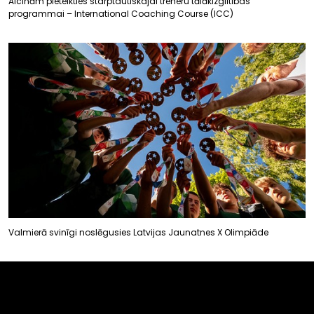
Aicinām pieteikties starptautiskajai treneru tālākizglītības
programmai – International Coaching Course (ICC)
Valmierā svinīgi noslēgusies Latvijas Jaunatnes X Olimpiāde