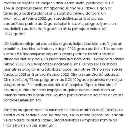
radītās sarežģītās situācijas valstī, esam krietni pastrādājuši un
spējuši papildus piesaistīt apjomīgus finanšu līdzekļus gan ar
tālredzīgu budžeta plānošanu sportistu treniņu darbam un
kvalifikācijai Pekina 2022, gan produktīvi uzrunājot jaunos
sadarbības partnerus. Organizācijai ir stabils, prognozējams un
bezdeficīta budžets šajā gadā un tādu plānojam veidot arī
2022.gadā.”
LOK Izpildkomiteja arī akceptēja organizācijas budžeta vadlīnijas un
prioritātes, kas tiks ievērotas veidojot 2022.gada budžetu. Tās paredz
vismaz 5% finansējuma kāpumu valsts piešķirto līdzekļu sadaļā
attiecībā pret šo gadu. Kā prioritātes tika noteiktas – Komanda Latvija
Pekina 2022 un LOV sportistu nodrošinājums; Olimpiskās kustības
jaunatnes programmu (dalība Eiropas jaunatnes Olimpiskās spēlēs
Vuokatti 2021 un Banska Bistrica 2022; Olimpiskais Drafts) atbalsts;
Olimpiskās izglītības programmas (LOK 100gade; jauniešu nometņu
programma “Personības akadēmija” projekta “Sporto visa klase”
ietvaros, duālas karjeras iespējas augstas klases sportistiem un
“Vienas pieturas aģentūras” līguma pilnveidošana saistībā ar Valsts
kontroles ieteikumiem.
Minētās programmas tiek īstenotas ciešā sadarbībā ar 38 Olimpisko
sporta veidu federācijām. Kā zināms, LOK budžeta ieņēmumu sadaļu
veido Valsts budžeta līdzekļi, Starptautiskās Olimpiskās komitejas
finansējums un citi ieņēmumi.