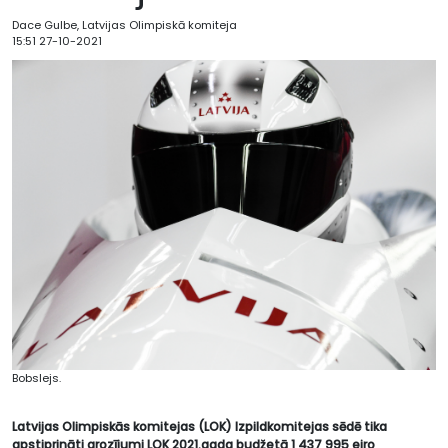
Dace Gulbe, Latvijas Olimpiskā komiteja
15:51 27-10-2021
Bobslejs.
Latvijas Olimpiskās komitejas (LOK) Izpildkomitej
as sēdē
tika
apst
iprināti
grozījumi
LOK 2021.gada budžetā
1 437 995
eiro