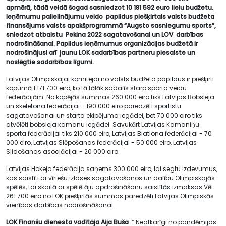
apmērā,
tādā veidā šogad sasniedzot 10 181 592 euro lielu budžetu.
Ieņēmumu palielinājumu veido papildus piešķirtais valsts budžeta
finansējums valsts apakšprogrammā “Augsto sasniegumu sports”,
sniedzot atbalstu Pekina 2022 sagatavošanai un LOV darbības
nodrošināšanai. Papildus ieņēmumus organizācijas budžetā ir
nodrošinājusi arī jaunu LOK sadarbības partneru piesaiste un
noslēgtie sadarbības līgumi.
Latvijas Olimpiskajai komitejai no valsts budžeta papildus ir piešķirti
kopumā 1 171 700 eiro, ko tā tālāk sadalīs starp sporta veidu
federācijām. No kopējās summas 260 000 eiro tiks Latvijas Bobsleja
un skeletona federācijai - 190 000 eiro paredzēti sportistu
sagatavošanai un starta ekipējuma iegādei, bet 70 000 eiro tiks
atvēlēti bobsleja kamanu iegādei. Savukārt Latvijas Kamaniņu
sporta federācijai tiks 210 000 eiro, Latvijas Biatlona federācijai - 70
000 eiro, Latvijas Slēpošanas federācijai - 50 000 eiro, Latvijas
Slidošanas asociācijai - 20 000 eiro.
Latvijas Hokeja federācija saņems 300 000 eiro, lai segtu izdevumus,
kas saistīti ar vīriešu izlases sagatavošanos un dalību Olimpiskajās
spēlēs, tai skaitā ar spēlētāju apdrošināšanu saistītās izmaksas.Vēl
261 700 eiro no LOK piešķirtās summas paredzēti Latvijas Olimpiskās
vienības darbības nodrošināšanai.
LOK Finanšu dienesta vadītāja Aija Buša
: ” Neatkarīgi no pandēmijas