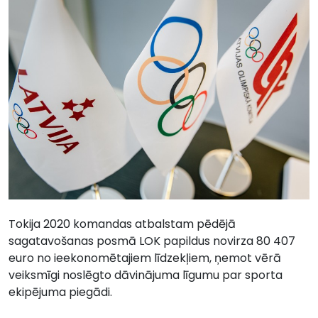
Tokija 2020 komandas atbalstam pēdējā
sagatavošanas posmā LOK papildus novirza 80 407
euro no ieekonomētajiem līdzekļiem, ņemot vērā
veiksmīgi noslēgto dāvinājuma līgumu par sporta
ekipējuma piegādi.