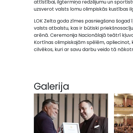
attīstībai, ilgtermiņa redzējumu un sportis
uzsverot valsts lomu olimpiskās kustības il
LOK Zelta goda zīmes pasniegšana šogad īpa
valsts atbalstu, kas ir būtiski priekšnosac
arēnā. Ceremonija Nacionālajā teātrī kļuv
Kortīnas olimpiskajām spēlēm, apliecinot, k
cilvēkos, kuri ar savu darbu veido tā nākotn
Galerija