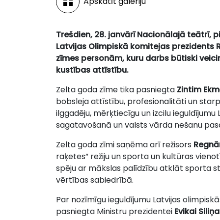
Apskatīt galeriju
Trešdien, 28. janvārī Nacionālajā teātrī, 
Latvijas Olimpiskā komitejas prezidents 
zīmes personām, kuru darbs būtiski veicin
kustības attīstību.
Zelta goda zīme tika pasniegta
Zintim Ek
bobsleja attīstību, profesionalitāti un sta
ilggadēju, mērķtiecīgu un izcilu ieguldījumu 
sagatavošanā un valsts vārda nešanu pasa
Zelta goda zīmi saņēma arī režisors
Regnār
raķetes” režiju un sporta un kultūras vieno
spēju ar mākslas palīdzību atklāt sporta s
vērtības sabiedrībā.
Par nozīmīgu ieguldījumu Latvijas olimpisk
pasniegta Ministru prezidentei
Evikai Siliņa