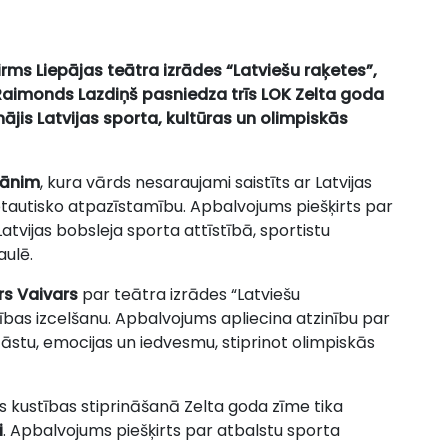
pirms Liepājas teātra izrādes “Latviešu raķetes”,
Raimonds Lazdiņš pasniedza trīs LOK Zelta goda
ājis Latvijas sporta, kultūras un olimpiskās
mānim
, kura vārds nesaraujami saistīts ar Latvijas
rptautisko atpazīstamību. Apbalvojums piešķirts par
Latvijas bobsleja sporta attīstībā, sportistu
ulē.
s Vaivars
par teātra izrādes “Latviešu
tības izcelšanu. Apbalvojums apliecina atzinību par
tāstu, emocijas un iedvesmu, stiprinot olimpiskās
ās kustības stiprināšanā Zelta goda zīme tika
i
. Apbalvojums piešķirts par atbalstu sporta