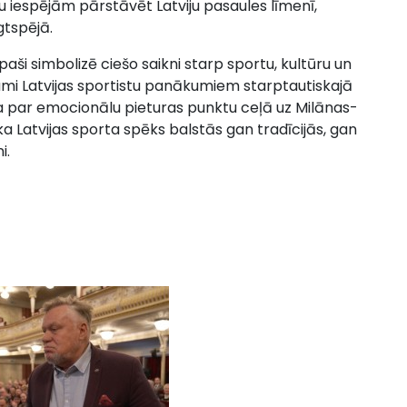
tu iespējām pārstāvēt Latviju pasaules līmenī,
gtspējā.
ši simbolizē ciešo saikni starp sportu, kultūru un
ījumi Latvijas sportistu panākumiem starptautiskajā
a par emocionālu pieturas punktu ceļā uz Milānas-
a Latvijas sporta spēks balstās gan tradīcijās, gan
i.