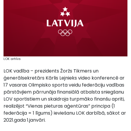
LOK arhīvs
LOK vadība – prezidents Žoržs Tikmers un
ģenerālsekretārs Kārlis Lejnieks video konferencē ar
17 vasaras Olimpisko sporta veidu federāciju vadības
pārstāvjiem pārrunāja finansiālā atbalsta sniegšanu
LOV sportistiem un skaidroja turpmāko finanšu apriti,
realizējot “Vienas pieturas aģentūras” principa (1
federācija = 1 līgums) ieviešanu LOK darbībā, sākot ar
2021.gada 1.janvāri.