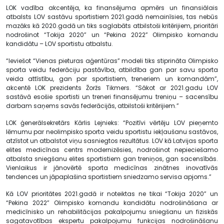
LOK vadība akcentēja, ka finansējuma apmērs un finansiālais
atbalsts LOV sastāvu sportistiem 2021.gadā nemainīsies, tas nebūs
mazāks kā 2020.gadā un tiks saglabāts atbilstoši kritērijiem, prioritāri
nodrošinot “Tokija 2020” un “Pekina 2022” Olimpisko komandu
kandidātu – LOV sportistu atbalstu.
“Ieviešot “Vienas pieturas aģentūras” modeli tiks stiprināta Olimpisko
sporta veidu federāciju pastāvība, atbildība gan par savu sporta
veida attīstību, gan par sportistiem, treneriem un komandām”,
akcentē LOK prezidents Žoržs Tikmers. “Sākot ar 2021.gadu LOV
sastāvā esošie sportisti un treneri finansējumu treniņu – sacensību
darbam saņems savās federācijās, atbilstoši kritērijiem.”
LOK ģenerālsekretārs Kārlis Lejnieks: “Pozitīvi vērtēju LOV pieņemto
lēmumu par neolimpisko sporta veidu sportistu iekļaušanu sastāvos,
atzīstot un atbalstot viņu sasniegtos rezultātus. LOV kā Latvijas sporta
elites medicīnas centrs modernizēsies, nodrošinot nepieciešamo
atbalsta sniegšanu elites sportistiem gan treniņos, gan sacensībās.
Vienlaikus ir jānovērtē sporta medicīnas zinātnes inovatīvās
tendences un jāpaplašina sportistiem sniedzamo servisa apjoms.”
Kā LOV prioritātes 2021.gadā ir noteiktas ne tikai “Tokija 2020” un
“Pekina 2022” Olimpisko komandu kandidātu nodrošināšana ar
medicīnisko un rehabilitācijas pakalpojumu sniegšanu un fiziskās
sagatavotības ekspertu pakalpojumu funkcijas nodrošināšanu