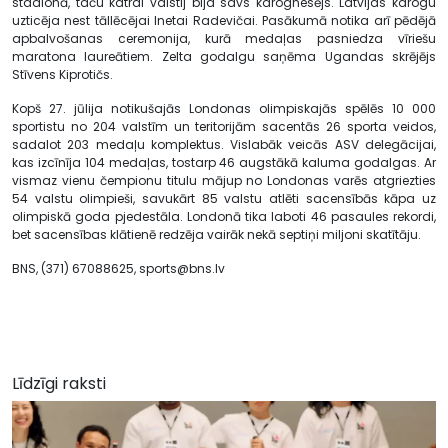
stadionā, taču katrai valstij bija savs karognesējs. Latvijas karogu
uzticēja nest tāllēcējai Inetai Radevičai. Pasākumā notika arī pēdējā
apbalvošanas ceremonija, kurā medaļas pasniedza vīriešu
maratona laureātiem. Zelta godalgu saņēma Ugandas skrējējs
Stīvens Kiprotičs.
Kopš 27. jūlija notikušajās Londonas olimpiskajās spēlēs 10 000
sportistu no 204 valstīm un teritorijām sacentās 26 sporta veidos,
sadalot 203 medaļu komplektus. Vislabāk veicās ASV delegācijai,
kas izcīnīja 104 medaļas, tostarp 46 augstākā kaluma godalgas. Ar
vismaz vienu čempionu titulu mājup no Londonas varēs atgriezties
54 valstu olimpieši, savukārt 85 valstu atlēti sacensībās kāpa uz
olimpiskā goda pjedestāla. Londonā tika laboti 46 pasaules rekordi,
bet sacensības klātienē redzēja vairāk nekā septiņi miljoni skatītāju.
BNS, (371) 67088625,
sports@bns.lv
Līdzīgi raksti