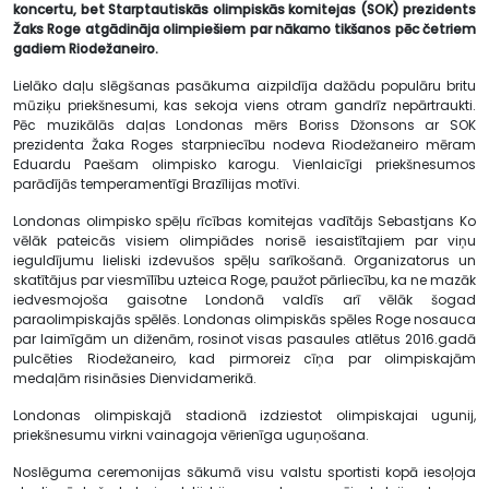
koncertu, bet Starptautiskās olimpiskās komitejas (SOK) prezidents
Žaks Roge atgādināja olimpiešiem par nākamo tikšanos pēc četriem
gadiem Riodežaneiro.
Lielāko daļu slēgšanas pasākuma aizpildīja dažādu populāru britu
mūziķu priekšnesumi, kas sekoja viens otram gandrīz nepārtraukti.
Pēc muzikālās daļas Londonas mērs Boriss Džonsons ar SOK
prezidenta Žaka Roges starpniecību nodeva Riodežaneiro mēram
Eduardu Paešam olimpisko karogu. Vienlaicīgi priekšnesumos
parādījās temperamentīgi Brazīlijas motīvi.
Londonas olimpisko spēļu rīcības komitejas vadītājs Sebastjans Ko
vēlāk pateicās visiem olimpiādes norisē iesaistītajiem par viņu
ieguldījumu lieliski izdevušos spēļu sarīkošanā. Organizatorus un
skatītājus par viesmīlību uzteica Roge, paužot pārliecību, ka ne mazāk
iedvesmojoša gaisotne Londonā valdīs arī vēlāk šogad
paraolimpiskajās spēlēs. Londonas olimpiskās spēles Roge nosauca
par laimīgām un diženām, rosinot visas pasaules atlētus 2016.gadā
pulcēties Riodežaneiro, kad pirmoreiz cīņa par olimpiskajām
medaļām risināsies Dienvidamerikā.
Londonas olimpiskajā stadionā izdziestot olimpiskajai ugunij,
priekšnesumu virkni vainagoja vērienīga uguņošana.
Noslēguma ceremonijas sākumā visu valstu sportisti kopā iesoļoja