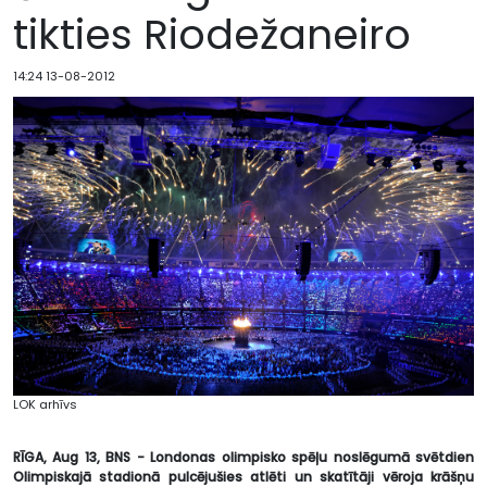
tikties Riodežaneiro
14:24 13-08-2012
LOK arhīvs
RĪGA, Aug 13, BNS - Londonas olimpisko spēļu noslēgumā svētdien
Olimpiskajā stadionā pulcējušies atlēti un skatītāji vēroja krāšņu