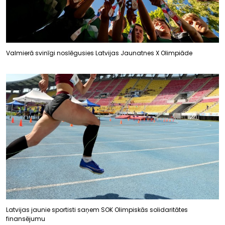
Valmierā svinīgi noslēgusies Latvijas Jaunatnes X Olimpiāde
Latvijas jaunie sportisti saņem SOK Olimpiskās solidaritātes
finansējumu