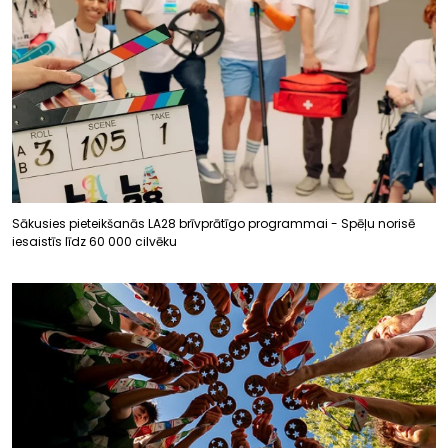
Sākusies pieteikšanās LA28 brīvprātīgo programmai - Spēļu norisē
iesaistīs līdz 60 000 cilvēku