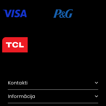
Kontakti
Informācija
Adrese: Grostonas iela 6B, Rīga
Olimpiskā solidaritāte