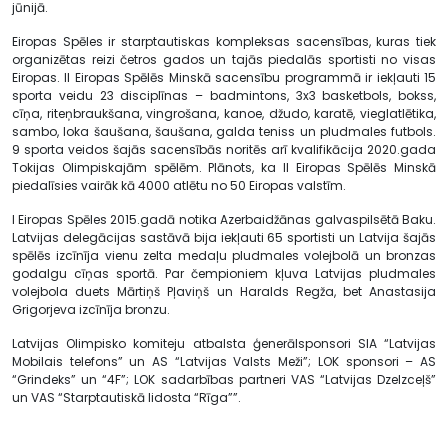
jūnijā.
Eiropas Spēles ir starptautiskas kompleksas sacensības, kuras tiek
organizētas reizi četros gados un tajās piedalās sportisti no visas
Eiropas. II Eiropas Spēlēs Minskā sacensību programmā ir iekļauti 15
sporta veidu 23 disciplīnas – badmintons, 3x3 basketbols, bokss,
cīņa, riteņbraukšana, vingrošana, kanoe, džudo, karatē, vieglatlētika,
sambo, loka šaušana, šaušana, galda teniss un pludmales futbols.
9 sporta veidos šajās sacensībās noritēs arī kvalifikācija 2020.gada
Tokijas Olimpiskajām spēlēm. Plānots, ka II Eiropas Spēlēs Minskā
piedalīsies vairāk kā 4000 atlētu no 50 Eiropas valstīm.
I Eiropas Spēles 2015.gadā notika Azerbaidžānas galvaspilsētā Baku.
Latvijas delegācijas sastāvā bija iekļauti 65 sportisti un Latvija šajās
spēlēs izcīnīja vienu zelta medaļu pludmales volejbolā un bronzas
godalgu cīņas sportā. Par čempioniem kļuva Latvijas pludmales
volejbola duets Mārtiņš Pļaviņš un Haralds Regža, bet Anastasija
Grigorjeva izcīnīja bronzu.
Latvijas Olimpisko komiteju atbalsta ģenerālsponsori SIA “Latvijas
Mobilais telefons” un AS “Latvijas Valsts Meži”; LOK sponsori – AS
“Grindeks” un “4F”; LOK sadarbības partneri VAS “Latvijas Dzelzceļš”
un VAS “Starptautiskā lidosta “Rīga””.