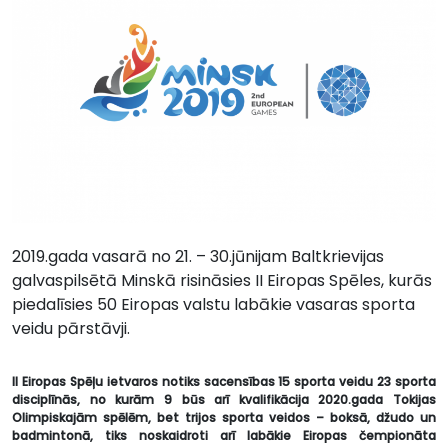
2019.gada vasarā no 21. – 30.jūnijam Baltkrievijas
galvaspilsētā Minskā risināsies II Eiropas Spēles, kurās
piedalīsies 50 Eiropas valstu labākie vasaras sporta
veidu pārstāvji.
II Eiropas Spēļu ietvaros notiks sacensības 15 sporta veidu 23 sporta
disciplīnās, no kurām 9 būs arī kvalifikācija 2020.gada Tokijas
Olimpiskajām spēlēm, bet trijos sporta veidos – boksā, džudo un
badmintonā, tiks noskaidroti arī labākie Eiropas čempionāta