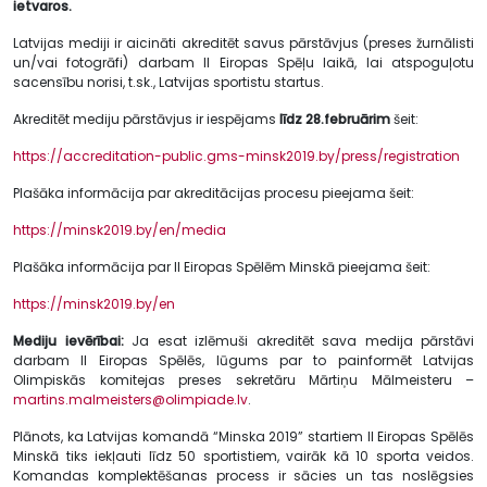
ietvaros.
Latvijas mediji ir aicināti akreditēt savus pārstāvjus (preses žurnālisti
un/vai fotogrāfi) darbam II Eiropas Spēļu laikā, lai atspoguļotu
sacensību norisi, t.sk., Latvijas sportistu startus.
Akreditēt mediju pārstāvjus ir iespējams
līdz 28.februārim
šeit:
https://accreditation-public.gms-minsk2019.by/press/registration
Plašāka informācija par akreditācijas procesu pieejama šeit:
https://minsk2019.by/en/media
Plašāka informācija par II Eiropas Spēlēm Minskā pieejama šeit:
https://minsk2019.by/en
Mediju ievērībai:
Ja esat izlēmuši akreditēt sava medija pārstāvi
darbam II Eiropas Spēlēs, lūgums par to painformēt Latvijas
Olimpiskās komitejas preses sekretāru Mārtiņu Mālmeisteru –
martins.malmeisters@olimpiade.lv
.
Plānots, ka Latvijas komandā “Minska 2019” startiem II Eiropas Spēlēs
Minskā tiks iekļauti līdz 50 sportistiem, vairāk kā 10 sporta veidos.
Komandas komplektēšanas process ir sācies un tas noslēgsies