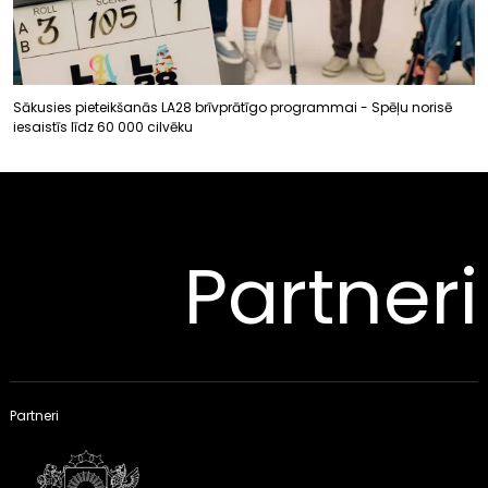
Sākusies pieteikšanās LA28 brīvprātīgo programmai - Spēļu norisē
iesaistīs līdz 60 000 cilvēku
Partneri
Partneri