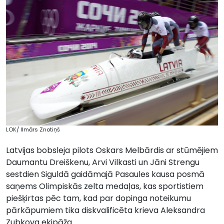
LOK/ Ilmārs Znotiņš
Latvijas bobsleja pilots Oskars Melbārdis ar stūmējiem
Daumantu Dreiškenu, Arvi Vilkasti un Jāni Strengu
sestdien Siguldā gaidāmajā Pasaules kausa posmā
saņems Olimpiskās zelta medaļas, kas sportistiem
piešķirtas pēc tam, kad par dopinga noteikumu
pārkāpumiem tika diskvalificēta krieva Aleksandra
Zubkova ekipāža