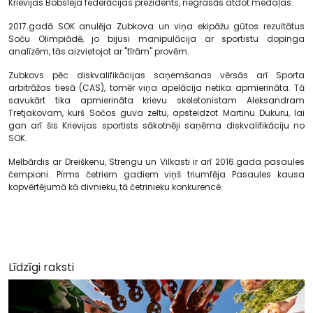
Krievijas Bobsleja federācijas prezidents, negrasās atdot medaļas.
2017.gadā SOK anulēja Zubkova un viņa ekipāžu gūtos rezultātus
Soču Olimpiādē, jo bijusi manipulācija ar sportistu dopinga
analīzēm, tās aizvietojot ar "tīrām" provēm.
Zubkovs pēc diskvalifikācijas saņemšanas vērsās arī Sporta
arbitrāžas tiesā (CAS), tomēr viņa apelācija netika apmierināta. Tā
savukārt tika apmierināta krievu skeletonistam Aleksandram
Tretjakovam, kurš Sočos guva zeltu, apsteidzot Martinu Dukuru, lai
gan arī šis Krievijas sportists sākotnēji saņēma diskvalifikāciju no
SOK.
Melbārdis ar Dreiškenu, Strengu un Vilkasti ir arī 2016.gada pasaules
čempioni. Pirms četriem gadiem viņš triumfēja Pasaules kausa
kopvērtējumā kā divnieku, tā četrinieku konkurencē.
Līdzīgi raksti