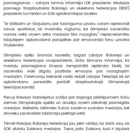
pasniegšanas - Latvijas himna, informēja LOK prezidents. Medaļas
pasniegs Starptautiskās Bobsleja un skeletona federācijas (IBSF)
prezidents Ivo Feriāni un SOK izpildkomitejas loceklis.
"Ar klātbūtni un līdzjušanu par taisnīguma uzvaru varam iepriecināt
savus sportistus, lai mazinātu rūgtumu, ka Olimpisko sacensību
norises vietā viņiem zelta medaļas tika nozagtas," nepieciešamību
līdzjutējiem apbalvošanā parūpēties par emocionālo fonu uzsvēra
Vrubļevskis.
Olimpisko spēļu bronzas laureāts, tagad Latvijas Bobsleja un
skeletona federācijas viceprezidents, Zintis Ekmanis informēja, ka
medaļu pasniegšana Eiropas čempionātā ieplānota tādēļ, lai
sacensību vidē atgūtu pozitīvās emocijas par nozagtajām
medaļām. Ceremoniju tiešraidē varēs redzēt Latvijas Televīzijā, kā arī
apbalvošanu paredzēts parādīt starptautiskajā Olimpiskajā
televīzijas kanālā.
Piecus Krievijas bobslejistus sodīja par dopinga pārkāpumiem Soču
ziemas Olimpiskajās spēlēs un anulēja viņiem sākotnēji pasniegtās
medaļas. Melbārža četrinieks Sočos saņēma sudraba medaļas, bet
divnieku sacensībās tobrīd bija piektajā vietā.
Tikmēr Krievijas Bobsleja federācija jau pērn vēstīja, ka darīs visu, lai
SOK atdotu Zubkova medaļas. Tiesa, pats Zubkovs, kurš ir bijušais