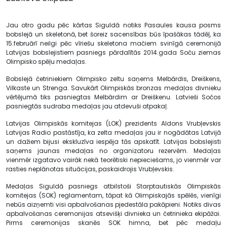
Jau otro gadu pēc kārtas Siguldā notiks Pasaules kausa posms
bobslejā un skeletonā, bet šoreiz sacensības būs īpašākas tādēļ, ka
15.februārī neilgi pēc vīriešu skeletona mačiem svinīgā ceremonijā
Latvijas bobslejistiem pasniegs pārdalītās 2014.gada Soču ziemas
Olimpisko spēļu medaļas.
Bobslejā četriniekiem Olimpisko zeltu saņems Melbārdis, Dreiškens,
Vilkaste un Strenga. Savukārt Olimpiskās bronzas medaļas divnieku
vērtējumā tiks pasniegtas Melbārdim ar Dreiškenu. Latvieši Sočos
pasniegtās sudraba medaļas jau atdevuši atpakaļ.
Latvijas Olimpiskās komitejas (LOK) prezidents Aldons Vrubļevskis
Latvijas Radio pastāstīja, ka zelta medaļas jau ir nogādātas Latvijā
un dažiem bijusi ekskluzīva iespēja tās apskatīt. Latvijas bobslejisti
saņems jaunas medaļas no organizatoru rezervēm. Medaļas
vienmēr izgatavo vairāk nekā teorētiski nepieciešams, jo vienmēr var
rasties neplānotas situācijas, paskaidrojis Vrubļevskis.
Medaļas Siguldā pasniegs atbilstoši Starptautiskās Olimpiskās
komitejas (SOK) reglamentam, tāpat kā Olimpiskajās spēlēs, vienīgi
nebūs aizņemti visi apbalvošanas pjedestāla pakāpieni. Notiks divas
apbalvošanas ceremonijas atsevišķi divnieka un četrinieka ekipāžai.
Pirms ceremonijas skanēs SOK himna, bet pēc medaļu