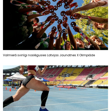
Valmierā svinīgi noslēgusies Latvijas Jaunatnes X Olimpiāde