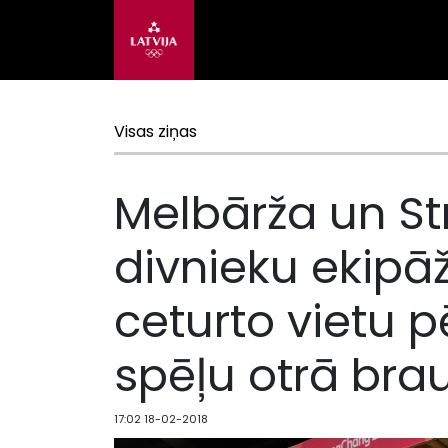
Visas ziņas
Melbārža un S
divnieku ekipā
ceturto vietu 
spēļu otrā bra
17:02 18-02-2018