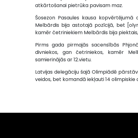
atkārtošanai pietrūka pavisam maz.
Šosezon Pasaules kausa kopvērtējumā d
Melbārdis bija astotajā pozīcijā, bet [ol
kamēr četriniekiem Melbārdis bija piektais,
Pirms gada pirmajās sacensībās Phjon
divniekos, gan četriniekos, kamēr Melb
samierinājās ar 12.vietu.
Latvijas delegāciju šajā Olimpiādē pārstāvē
veidos, bet komandā iekļauti 14 olimpiskie 