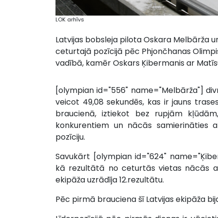
LOK arhīvs
Latvijas bobsleja pilota Oskara Melbārža 
ceturtajā pozīcijā pēc Phjončhanas Olimpis
vadībā, kamēr Oskars Ķibermanis ar Matīsu 
[olympian id="556" name="Melbārža"] divni
veicot 49,08 sekundēs, kas ir jauns trases
braucienā, iztiekot bez rupjām kļūdām,
konkurentiem un nācās samierināties 
pozīciju.
Savukārt [olympian id="624" name="Ķiber
kā rezultātā no ceturtās vietas nācās at
ekipāža uzrādīja 12.rezultātu.
Pēc pirmā brauciena šī Latvijas ekipāža bij