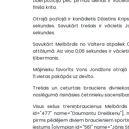
Līderpozīcijā pēc pirmās dienas ir vāciet
finiša krita.
Otrajā pozīcijā ir kanādietis Džastins Kr
sekundes. Savukārt trešais ir vācietis 
sekundes.
Savukārt Melbārdis no Valtera atpaliek 0,
attālumā. Aiz viņa 0,06 sekundes ir vācieti
Ķibermanis.
Mājinieku favorīts Vons Jondžons otrajā
11.vietas pakāpās uz devīto.
Trešais un ceturtais brauciens divniek
noslēgumā risināsies četrinieku sacensības
Visus sešus treniņbraucienus Melbārdis
id="477" name="Daumantu Dreiškenu"], ne
pirms pēdējiem diviem braucieniem sportis
iestums [olympian id="561" name="Jānis St