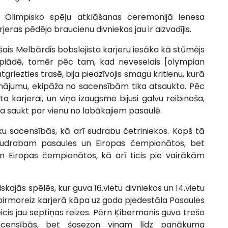
s Olimpisko spēļu atklāšanas ceremonijā ienesa
jeras pēdējo braucienu divniekos jau ir aizvadījis.
ušais Melbārdis bobslejista karjeru iesāka kā stūmējs
mpiādē, tomēr pēc tam, kad neveselais [olympian
riezties trasē, bija piedzīvojis smagu kritienu, kurā
inājumu, ekipāža no sacensībām tika atsaukta. Pēc
 karjerai, un viņa izaugsme bijusi galvu reibinoša,
a saukt par vienu no labākajiem pasaulē.
ku sacensībās, kā arī sudrabu četriniekos. Kopš tā
 sudrabam pasaules un Eiropas čempionātos, bet
 un Eiropas čempionātos, kā arī ticis pie vairākām
kajās spēlēs, kur guva 16.vietu divniekos un 14.vietu
 pirmoreiz karjerā kāpa uz goda pjedestāla Pasaules
cis jau septiņas reizes. Pērn Ķibermanis guva trešo
sacensībās, bet šosezon viņam līdz panākuma