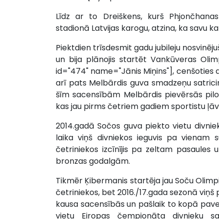
Līdz ar to Dreiškens, kurš Phjončhana
stadionā Latvijas karogu, atzina, ka savu kar
Piektdien trīsdesmit gadu jubileju nosvinēj
un bija plānojis startēt Vankūveras Oli
id="474" name="Jānis Miņins"], cenšoties atg
arī pats Melbārdis guva smadzeņu satric
šīm sacensībām Melbārdis pievērsās pilota
kas jau pirms četriem gadiem sportistu ļāv
2014.gadā Sočos guva piekto vietu divnie
laika viņš divniekos ieguvis pa vienam
četriniekos izcīnījis pa zeltam pasaules
bronzas godalgām.
Tikmēr Ķibermanis startēja jau Soču Olimpis
četriniekos, bet 2016./17.gada sezonā viņš
kausa sacensībās un pašlaik to kopā pavei
vietu Eiropas čempionāta divnieku 