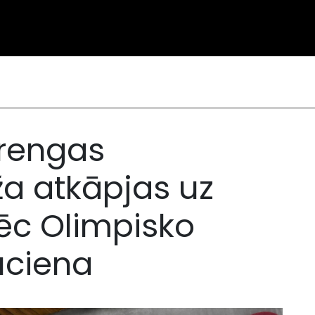
trengas
ža atkāpjas uz
pēc Olimpisko
uciena