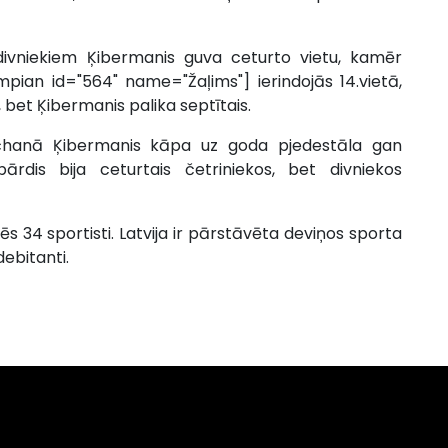
ivniekiem Ķibermanis guva ceturto vietu, kamēr
ympian id="564" name="Žaļims"] ierindojās 14.vietā,
 bet Ķibermanis palika septītais.
čhanā Ķibermanis kāpa uz goda pjedestāla gan
ārdis bija ceturtais četriniekos, bet divniekos
s 34 sportisti. Latvija ir pārstāvēta deviņos sporta
debitanti.