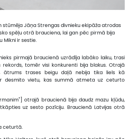
un stūmēja Jāņa Strengas divnieku ekipāža atrodas
ko spēļu otrā brauciena, lai gan pēc pirmā bija
Mikni ir sestie.
eks pirmajā braucienā uzrādīja labāko laiku, trasi
 rekords, tomēr visi konkurenti bija blakus. Otrajā
 ātrums trases beigu daļā nebija tika liels kā
ar desmito vietu, kas summā atmeta uz ceturto
manim"] otrajā braucienā bija daudz mazu kļūdu,
kāpties uz sesto pozīciju. Braucienā Latvijas otrā
a ceturtā.