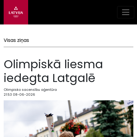
Visas ziņas
Olimpiskā liesma
iedegta Latgalē
Olimpisko sacensību aģentūra
21:53 08-06-2026