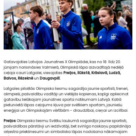
Gatavojoties Latvijas Jaunatnes X Olimpiādei, kas no 18. līdz 20.
jūnijam norisināsies Valmierā, Olimpiskā lāpa aizvadītajā nedēļā
ceļoja cauri Latgalei, viesojoties
Preiļos, Ilūkstē, Krāslavā, Ludzā,
Balvos, Rēzeknē
un
Daugavpilī.
Latgales pilsētās Olimpisko liesmu sagaidīja jaunie sportisti, treneri,
olimpieši, pašvaldību vadītāji un vietējās kopienas, kopīgi apliecinot
gatavību lielākajam jaunatnes sporta notikumam Latvijā. Katrā
pieturvietā lāpas ceļojums kļuva par svētkiem sportam, jauniešu
enerģijai un Olimpiskajām vērtībām - draudzībai, cieņai un izcilībai.
Preiļos
Olimpisko liesmu Svētku laukumā sagaidīja jaunie sportisti,
pašvaldības pārstāvji un iedzīvotāji, bet svinīgo noskaņu papildināja
orķestra priekšnesumi un simboliska lāpas nodošana nākamajam