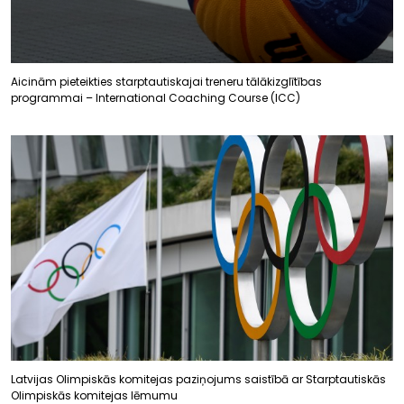
Aicinām pieteikties starptautiskajai treneru tālākizglītības
programmai – International Coaching Course (ICC)
Latvijas Olimpiskās komitejas paziņojums saistībā ar Starptautiskās
Olimpiskās komitejas lēmumu