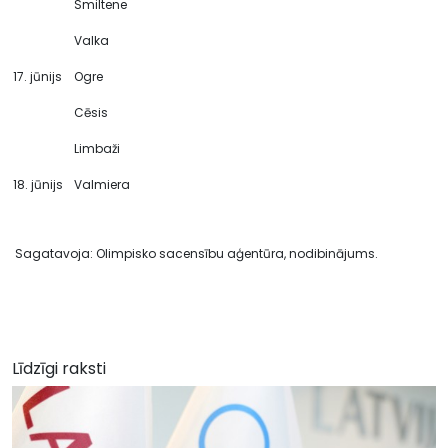
Smiltene
Valka
17. jūnijs
Ogre
Cēsis
Limbaži
18. jūnijs
Valmiera
Sagatavoja: Olimpisko sacensību aģentūra, nodibinājums.
Līdzīgi raksti