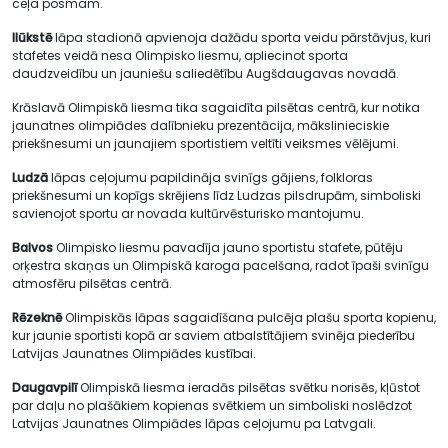
ceļa posmam.
Ilūkstē
lāpa stadionā apvienoja dažādu sporta veidu pārstāvjus, kuri
stafetes veidā nesa Olimpisko liesmu, apliecinot sporta
daudzveidību un jauniešu saliedētību Augšdaugavas novadā.
Krāslavā Olimpiskā liesma tika sagaidīta pilsētas centrā, kur notika
jaunatnes olimpiādes dalībnieku prezentācija, mākslinieciskie
priekšnesumi un jaunajiem sportistiem veltīti veiksmes vēlējumi.
Ludzā
lāpas ceļojumu papildināja svinīgs gājiens, folkloras
priekšnesumi un kopīgs skrējiens līdz Ludzas pilsdrupām, simboliski
savienojot sportu ar novada kultūrvēsturisko mantojumu.
Balvos
Olimpisko liesmu pavadīja jauno sportistu stafete, pūtēju
orķestra skaņas un Olimpiskā karoga pacelšana, radot īpaši svinīgu
atmosfēru pilsētas centrā.
Rēzeknē
Olimpiskās lāpas sagaidīšana pulcēja plašu sporta kopienu,
kur jaunie sportisti kopā ar saviem atbalstītājiem svinēja piederību
Latvijas Jaunatnes Olimpiādes kustībai.
Daugavpilī
Olimpiskā liesma ieradās pilsētas svētku norisēs, kļūstot
par daļu no plašākiem kopienas svētkiem un simboliski noslēdzot
Latvijas Jaunatnes Olimpiādes lāpas ceļojumu pa Latvgali.