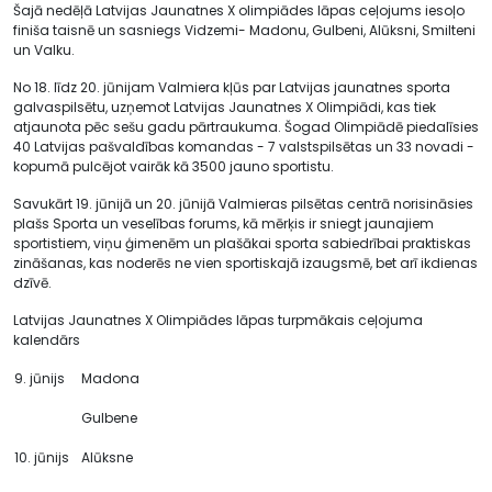
Šajā nedēļā Latvijas Jaunatnes X olimpiādes lāpas ceļojums iesoļo
finiša taisnē un sasniegs Vidzemi- Madonu, Gulbeni, Alūksni, Smilteni
un Valku.
No 18. līdz 20. jūnijam Valmiera kļūs par Latvijas jaunatnes sporta
galvaspilsētu, uzņemot Latvijas Jaunatnes X Olimpiādi, kas tiek
atjaunota pēc sešu gadu pārtraukuma. Šogad Olimpiādē piedalīsies
40 Latvijas pašvaldības komandas - 7 valstspilsētas un 33 novadi -
kopumā pulcējot vairāk kā 3500 jauno sportistu.
Savukārt 19. jūnijā un 20. jūnijā Valmieras pilsētas centrā norisināsies
plašs Sporta un veselības forums, kā mērķis ir sniegt jaunajiem
sportistiem, viņu ģimenēm un plašākai sporta sabiedrībai praktiskas
zināšanas, kas noderēs ne vien sportiskajā izaugsmē, bet arī ikdienas
dzīvē.
Latvijas Jaunatnes X Olimpiādes lāpas turpmākais ceļojuma
kalendārs
9. jūnijs
Madona
Gulbene
10. jūnijs
Alūksne