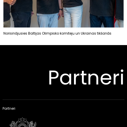
Norisinājusies Baltijas Olimpisko komiteju un Ukrainas tikšanās
Partneri
Partneri