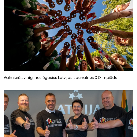
Valmierā svinīgi noslēgusies Latvijas Jaunatnes X Olimpiāde