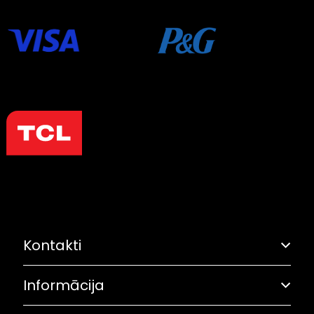
Kontakti
Informācija
Adrese: Grostonas iela 6B, Rīga
Olimpiskā solidaritāte