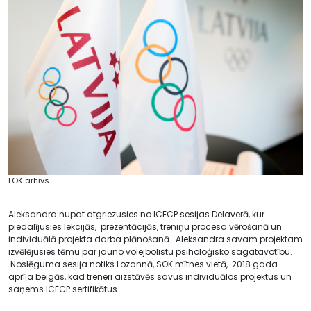
LOK arhīvs
Aleksandra nupat atgriezusies no ICECP sesijas Delaverā, kur
piedalījusies lekcijās, prezentācijās, treniņu procesa vērošanā un
individuālā projekta darba plānošanā. Aleksandra savam projektam
izvēlējusies tēmu par jauno volejbolistu psiholoģisko sagatavotību.
Noslēguma sesija notiks Lozannā, SOK mītnes vietā, 2018.gada
aprīļa beigās, kad treneri aizstāvēs savus individuālos projektus un
saņems ICECP sertifikātus.