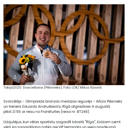
Tokija2020: Svarcelšana (Plēsnieks). Foto: LOK/ Mikus Kļaviņš
Svarcēlājs - Olimpiskās bronzas medaļas ieguvējs - Artūrs Plēsnieks
un treneris Eduards Andruškevičs, Rīgā atgriezīsies 4.augustā
plkst.21.55 ar reisu no Frankfurtes (reisa nr. BT246).
Līdzjutējus, kuri vēlas sportistu sagaidīt lidostā "Rīga", lūdzam ņemt
vērā, ka sagaidīšana notiks pie VIP termināla un ieeja pasākumā