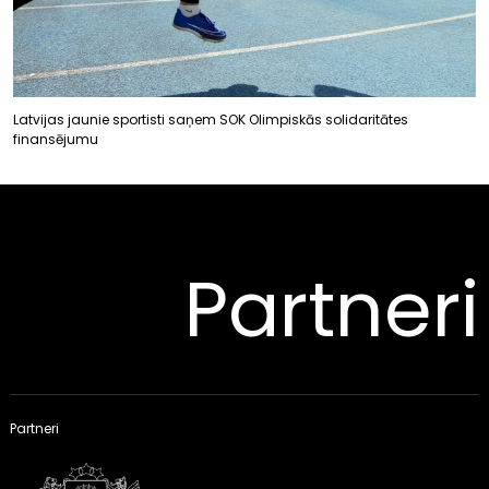
Latvijas jaunie sportisti saņem SOK Olimpiskās solidaritātes
finansējumu
Partneri
Partneri