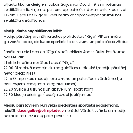
atļauta tikai ar derīgiem vakcinācijas vai Covid-19 izslimošanas
sertifikātiem līdzi ņemot personu apliecinošus dokumentu - pasi vai
ID karti. Bērni līdz 12 gadu vecumam var apmeklēt pasākumu bez
sertifikāta uzrādīšanas.
Mediju darbs sagaidīšanas laikā:
Mediju pārstāvji aicināti ierasties pie lidostas “Rīga” VIP termināla
galvenās ieejas, pie kuras sportists teiks uzrunu un pateicības vārdus.
Pasākumu pie lidostas “Rīga” vadīs aktieris Andris Bulis. Pasākuma
norises laiki:
21.55 lidmašīna nosēžas lidostā “Rīga”
22.00 Olimpiskā medaļnieka sagaidīšana lidlaukā (mediju pārstāvji
nevar piedalīties)
22.15 Olimpiskais medaļnieka uzruna un pateicības vārdi (mediju
pārstāvjiem iespējams fotogrāfēt, filmēt)
22.20 Sveicēju uzrunas un apsveikumi sportistam
22.30 Mediju briefings (iespēja uzdot jautājumus)
Mediju pārstāvjiem, kuri vēlas piedalīties sportista sagaidīšanā,
rakstīt:
dace.gulbe@olimpiade.lv
, norādot Vārdu Uzvārdu un medija
nosaukumu līdz 4.augusta plkst.9.30