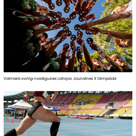
Valmierā svinīgi noslēgusies Latvijas Jaunatnes X Olimpiāde