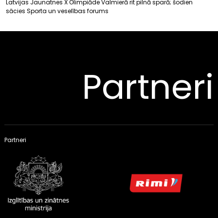
Latvijas Jaunatnes X Olimpiāde Valmierā rit pilnā sparā; šodien
sācies Sporta un veselības forums
Partneri
Partneri