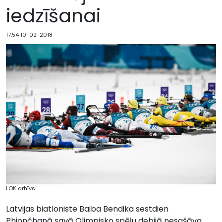
iedzīšanai
17:54 10-02-2018
LOK arhīvs
Latvijas biatloniste Baiba Bendika sestdien
Phjončhanā savā Olimpisko spēļu debijā nesašāva