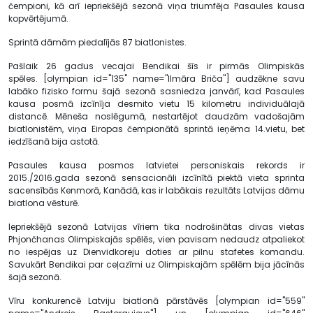
čempioni, kā arī iepriekšējā sezonā viņa triumfēja Pasaules kausa
kopvērtējumā.
Sprintā dāmām piedalījās 87 biatlonistes.
Pašlaik 26 gadus vecajai Bendikai šīs ir pirmās Olimpiskās
spēles. [olympian id="135" name="Ilmāra Briča"] audzēkne savu
labāko fizisko formu šajā sezonā sasniedza janvārī, kad Pasaules
kausa posmā izcīnīja desmito vietu 15 kilometru individuālajā
distancē. Mēneša noslēgumā, nestartējot daudzām vadošajām
biatlonistēm, viņa Eiropas čempionātā sprintā ieņēma 14.vietu, bet
iedzīšanā bija astotā.
Pasaules kausa posmos latvietei personiskais rekords ir
2015./2016.gada sezonā sensacionāli izcīnītā piektā vieta sprinta
sacensībās Kenmorā, Kanādā, kas ir labākais rezultāts Latvijas dāmu
biatlona vēsturē.
Iepriekšējā sezonā Latvijas vīriem tika nodrošinātas divas vietas
Phjončhanas Olimpiskajās spēlēs, vien pavisam nedaudz atpaliekot
no iespējas uz Dienvidkoreju doties ar pilnu stafetes komandu.
Savukārt Bendikai par ceļazīmi uz Olimpiskajām spēlēm bija jācīnās
šajā sezonā.
Vīru konkurencē Latviju biatlonā pārstāvēs [olympian id="559"