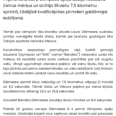
četrus mērķus un izcīnīja 39.vietu 7,5 kilometru
sprintā, tādējādi kvalificējoties pirmdien gaidāmajai
iedzīšanai.
Tikmēr par čempioni tika kronēta vāciete Laura Dālmeiere, sudrabu
izcīnīja norvēģiete Marte Ulsbū, kamēr pie bronzas godalgas tika
Čehijas sportiste Veronika Vitkova.
Sacensības iespaidoja pamatīgais vējš, turklāt pirmajā
šaušanā [olympian id="645" name="Bendika"] neaizvēra uzreiz trīs
mērķus, kā rezultātā uzreiz zuda cerības pacīnīties par ļoti augstu
vietu. Otrajā ugunslīnijā cēsniece pieļāva vēl vienu kļūdu, līdz ar to
bija jācīnās par pirmo sešdesmitnieku un vietu iedzīšanā. Līdz finišam
viņai izdevās krietni uzlabot savu rezultātu un izcīnīt 39.vietu.
Dālmeiere sprintā šāva nekļūdīgi un 7,5 kilometrus slēpoja 21 minūtē
un 6,2 sekundēs. Tikmēr Ulsbū un Vitkova pieļāva pa vienai kļūdai,
zaudēdamas attiecīgi 24,2 un 25,8 sekundes.
Savukārt Bendika Dālmeierei zaudēja divas minūtes un 8,4 sekundes.
Pašlaik 24 gadus vecajai Dālmeierei šī ir pirmā Olimpisko spēļu
medaļa. Līdzšinējā karjerā viņa septiņas reizes kronēta par pasaules