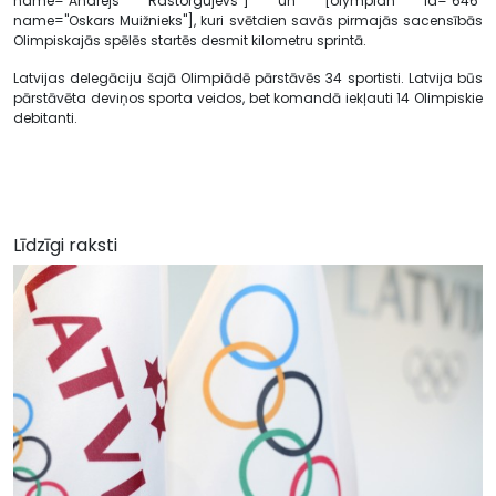
name="Andrejs Rastorgujevs"] un [olympian id="646"
name="Oskars Muižnieks"], kuri svētdien savās pirmajās sacensībās
Olimpiskajās spēlēs startēs desmit kilometru sprintā.
Latvijas delegāciju šajā Olimpiādē pārstāvēs 34 sportisti. Latvija būs
pārstāvēta deviņos sporta veidos, bet komandā iekļauti 14 Olimpiskie
debitanti.
Līdzīgi raksti