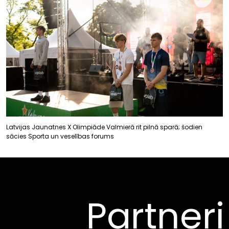
Latvijas Jaunatnes X Olimpiāde Valmierā rit pilnā sparā; šodien
sācies Sporta un veselības forums
Partneri