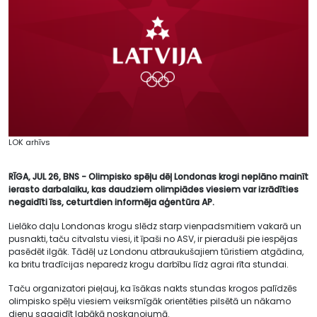
LOK arhīvs
RĪGA, JUL 26, BNS - Olimpisko spēļu dēļ Londonas krogi neplāno mainīt
ierasto darbalaiku, kas daudziem olimpiādes viesiem var izrādīties
negaidīti īss, ceturtdien informēja aģentūra AP.
Lielāko daļu Londonas krogu slēdz starp vienpadsmitiem vakarā un
pusnakti, taču citvalstu viesi, it īpaši no ASV, ir pieraduši pie iespējas
pasēdēt ilgāk. Tādēļ uz Londonu atbraukušajiem tūristiem atgādina,
ka britu tradīcijas neparedz krogu darbību līdz agrai rīta stundai.
Taču organizatori pieļauj, ka īsākas nakts stundas krogos palīdzēs
olimpisko spēļu viesiem veiksmīgāk orientēties pilsētā un nākamo
dienu sagaidīt labākā noskaņojumā.