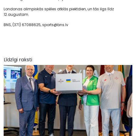
Londonas olimpiskās spēles atklās piektdien, un tās ilgs līdz
12.augustam.
BNS, (371) 67088625,
sports@bns.lv
Līdzīgi raksti