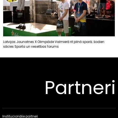
Latvijas Jaunatnes X Olimpiāde Valmierā rit pilnā sparā; šodien
sācies Sporta un veselības forums
Partneri
Institucionālie partneri