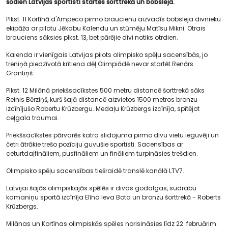
šodien Latvijas sportisti startēs šorttrekā un bobslejā.
Plkst. 11 Kortīnā d'Ampeco pirmo braucienu aizvadīs bobsleja divnieku
ekipāža ar pilotu Jēkabu Kalendu un stūmēju Matīsu Mikni. Otrais
brauciens sāksies plkst. 13, bet pārējie divi notiks otrdien.
Kalenda ir vienīgais Latvijas pilots olimpisko spēļu sacensībās, jo
treniņā piedzīvotā kritiena dēļ Olimpiādē nevar startēt Renārs
Grantiņš.
Plkst. 12 Milānā priekšsacīkstes 500 metru distancē šorttrekā sāks
Reinis Bērziņš, kurš šajā distancē aizvietos 1500 metros bronzu
izcīnījušo Robertu Krūzbergu. Medaļu Krūzbergs izcīnīja, spītējot
ceļgala traumai.
Priekšsacīkstes pārvarēs katra slidojuma pirmo divu vietu ieguvēji un
četri ātrākie trešo pozīciju guvušie sportisti. Sacensības ar
ceturtdaļfināliem, pusfināliem un fināliem turpināsies trešdien.
Olimpisko spēļu sacensības tiešraidē translē kanālā LTV7.
Latvijai šajās olimpiskajās spēlēs ir divas godalgas, sudrabu
kamaniņu sportā izcīnīja Elīna Ieva Bota un bronzu šorttrekā - Roberts
Krūzbergs.
Milānas un Kortīnas olimpiskās spēles norisināsies līdz 22. februārim.