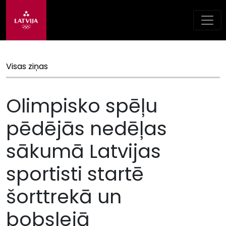
Visas ziņas
Olimpisko spēļu
pēdējās nedēļas
sākumā Latvijas
sportisti startē
šorttrekā un
bobslejā