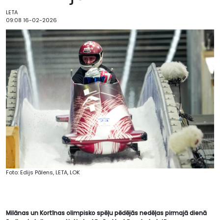
LETA
09:08 16-02-2026
Foto: Edijs Pālens, LETA, LOK
Milānas un Kortīnas olimpisko spēļu pēdējās nedēļas pirmajā dienā