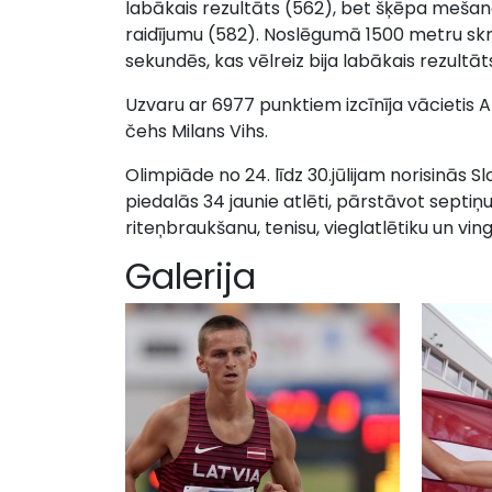
labākais rezultāts (562), bet šķēpa mešanā 
raidījumu (582). Noslēgumā 1500 metru skrē
sekundēs, kas vēlreiz bija labākais rezultāt
Uzvaru ar 6977 punktiem izcīnīja vācietis A
čehs Milans Vihs.
Olimpiāde no 24. līdz 30.jūlijam norisinās Sl
piedalās 34 jaunie atlēti, pārstāvot septi
riteņbraukšanu, tenisu, vieglatlētiku un vin
Galerija