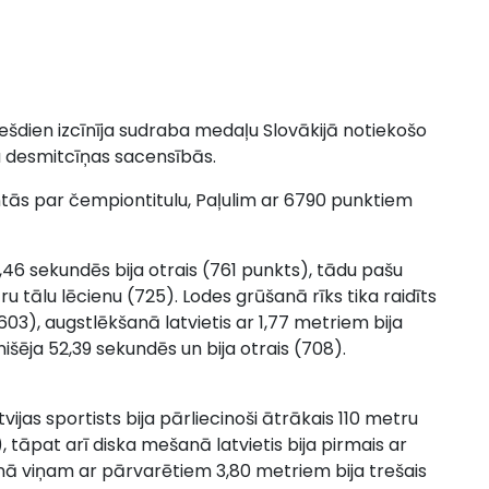
trešdien izcīnīja sudraba medaļu Slovākijā notiekošo
u desmitcīņas sacensībās.
centās par čempiontitulu, Paļulim ar 6790 punktiem
11,46 sekundēs bija otrais (761 punkts), tādu pašu
u tālu lēcienu (725). Lodes grūšanā rīks tika raidīts
603), augstlēkšanā latvietis ar 1,77 metriem bija
išēja 52,39 sekundēs un bija otrais (708).
ijas sportists bija pārliecinoši ātrākais 110 metru
, tāpat arī diska mešanā latvietis bija pirmais ar
anā viņam ar pārvarētiem 3,80 metriem bija trešais