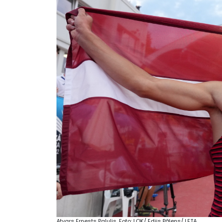
Atvars Ernests Paļulis. Foto: LOK/ Edijs Pālens/ LETA