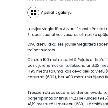
Apskatīt galeriju
Latvijas vieglatlēts Atvars Ernests Paļulis 
Eiropas Jaunatnes vasaras olimpisko spēļ
Divu dienu laikā seši jaunie vieglatlēti sa
izcīnot sudrabu.
Otrdien 100 metru sprintā Paļulis ar finišu 
pozīciju ieņemot arī tāllēkšanā ar 6,62 metr
11,95 metru tālumā, kas deva piekto vietu (
ceturtais (602), bet 400 metru skrējienā fin
Trešdien otrās sacensību dienas ievadā Latv
barjersprintā ar finišu 14,23 sekundēs (945)
41,19 metru tālu metienu (689). Kārtslēkš