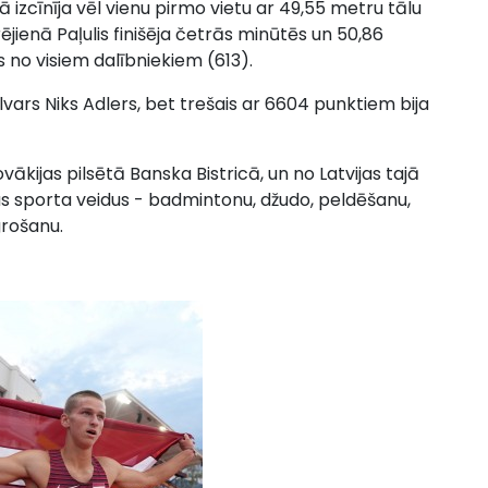
izcīnīja vēl vienu pirmo vietu ar 49,55 metru tālu
jienā Paļulis finišēja četrās minūtēs un 50,86
s no visiem dalībniekiem (613).
lvars Niks Adlers, bet trešais ar 6604 punktiem bija
ovākijas pilsētā Banska Bistricā, un no Latvijas tajā
ņus sporta veidus - badmintonu, džudo, peldēšanu,
grošanu.