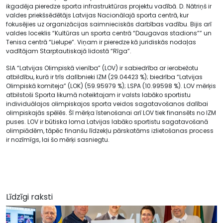
ikgadēja pieredze sporta infrastruktūras projektu vadībā. D. Nātriņš ir
valdes priekšsēdētājs Latvijas Nacionālajā sporta centrā, kur
fokusējies uz organizācijas saimnieciskās darbības vadību. Bijis arī
valdes loceklis “Kultūras un sporta centrā “Daugavas stadions”” un
Tenisa centrā “Lielupe”. Viņam ir pieredze kā juridiskās nodaļas
vadītājam Starptautiskajā lidostā “Rīga”.
SIA “Latvijas Olimpiskā vienība” (LOV) ir sabiedrība ar ierobežotu
atbildību, kurā ir trīs dalībnieki IZM (29.04423 %); biedrība “Latvijas
Olimpiskā komiteja” (LOK) (59.95979 %); LSPA (10.99598 %). LOV mērķis
atbilstoši Sporta likumā noteiktajam ir valsts labāko sportistu
individuālajos olimpiskajos sporta veidos sagatavošanos dalībai
olimpiskajās spēlēs. Šī mērķa īstenošanai arī LOV tiek finansēts no IZM
puses. LOV ir būtiska loma Latvijas labāko sportistu sagatavošanā
olimpiādēm, tāpēc finanšu līdzekļu pārskatāms izlietošanas process
ir nozīmīgs, lai šo mērķi sasniegtu.
Līdzīgi raksti