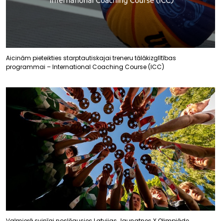
Aicinām pieteikties starptautiskajai treneru tālākizglītības
programmai – International Coaching Course (ICC)
Valmierā svinīgi noslēgusies Latvijas Jaunatnes X Olimpiāde