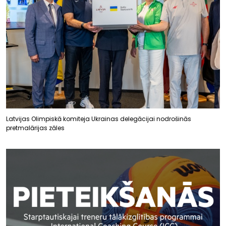
Latvijas Olimpiskā komiteja Ukrainas delegācijai nodrošinās
pretmalārijas zāles