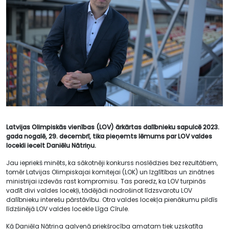
Latvijas Olimpiskās vienības (LOV) ārkārtas dalībnieku sapulcē 2023.
gada nogalē, 29. decembrī, tika pieņemts lēmums par LOV valdes
locekli iecelt Daniēlu Nātriņu.
Jau iepriekš minēts, ka sākotnēji konkurss noslēdzies bez rezultātiem,
tomēr Latvijas Olimpiskajai komitejai (LOK) un Izglītības un zinātnes
ministrijai izdevās rast kompromisu. Tas paredz, ka LOV turpinās
vadīt divi valdes locekļi, tādējādi nodrošinot līdzsvarotu LOV
dalībnieku interešu pārstāvību. Otra valdes locekļa pienākumu pildīs
līdzšinējā LOV valdes locekle Līga Cīrule.
Kā Daniēla Nātriņa galvenā priekšrocība amatam tiek uzskatīta