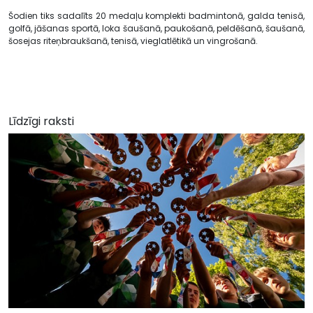
Šodien tiks sadalīts 20 medaļu komplekti badmintonā, galda tenisā,
golfā, jāšanas sportā, loka šaušanā, paukošanā, peldēšanā, šaušanā,
šosejas riteņbraukšanā, tenisā, vieglatlētikā un vingrošanā.
Līdzīgi raksti