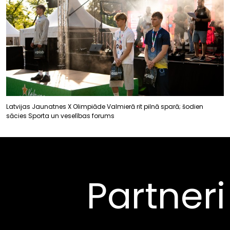
Latvijas Jaunatnes X Olimpiāde Valmierā rit pilnā sparā; šodien
sācies Sporta un veselības forums
Partneri