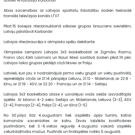
dosies Anastasija Karbonāri.
Abas sacensības ar Latvijas sportistu līdzdalību šodien tiešraidē
translēs televīzijas kanāls LTV7.
Plkst.15 šosejas riteņbraukšanā sāksies grupas brauciens sievietēm,
Latviju pārstāvot Karbonāri.
Latvijas riteņbraucēja ir olimpisko spēļu debitante.
Olimpiskie čempioni Latvijas 3x3 basketbolisti ar Zigmāru Raimo,
Franci Lāci, Kārli Lasmani un Nauri Miezi sastāvā šodien plkst.19 pēc
Latvijas laika grupas pēdējā cīņā tiksies ar Poliju.
Latvieši, kuri jau ir nodrošinājuši pirmo vietu grupā un vietu pusfinālā,
iepriekšējās cīņās ar 21:14 pārspēja Lietuvu, 21:12 - Nīderlandi, ar 22:8 -
Ķīnu, ar 21:19 - ASV, ar 22:20 - Franciju un ar 21:14 - Serbiju.
Latvijas 3x3 basketbola izlase ir uzvarējusi visās sešās aizvadītajās
spēlēs. Ar bilanci 4-2 seko Serbija un Nīderlande, Lietuva (3-3), ASV
(2-4), Francija (2-4), Polija (2-4), un Ķīna (1-5).
No 30.jūlija līdz 4.augustam tiek izspēlēts apļa turnīrs, katrai
komandai sacenšoties ar katru. Divas labākās kvalificēsies
pusfinālam, bet 3.-6.vietas ieguvēji 4.augusta vakarā izspēlēs
ceturtdaļfināla mačus. Pusfināli un finālspēles notiks 5.augustā.