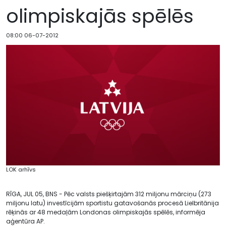
olimpiskajās spēlēs
08:00 06-07-2012
LOK arhīvs
RĪGA, JUL 05, BNS - Pēc valsts piešķirtajām 312 miljonu mārciņu (273
miljonu latu) investīcijām sportistu gatavošanās procesā Lielbritānija
rēķinās ar 48 medaļām Londonas olimpiskajās spēlēs, informēja
aģentūra AP.