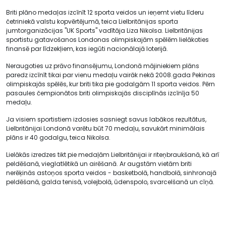
Briti plāno medaļas izcīnīt 12 sporta veidos un ieņemt vietu līderu
četriniekā valstu kopvērtējumā, teica Lielbritānijas sporta
jumtorganizācijas "UK Sports" vadītāja Liza Nikolsa. Lielbritānijas
sportistu gatavošanos Londonas olimpiskajām spēlēm lielākoties
finansē par līdzekļiem, kas iegūti nacionālajā loterijā.
Neraugoties uz prāvo finansējumu, Londonā mājiniekiem plāns
paredz izcīnīt tikai par vienu medaļu vairāk nekā 2008.gada Pekinas
olimpiskajās spēlēs, kur briti tika pie godalgām 11 sporta veidos. Pērn
pasaules čempionātos briti olimpiskajās disciplīnās izcīnīja 50
medaļu.
Ja visiem sportistiem izdosies sasniegt savus labākos rezultātus,
Lielbritānijai Londonā varētu būt 70 medaļu, savukārt minimālais
plāns ir 40 godalgu, teica Nikolsa.
Lielākās izredzes tikt pie medaļām Lielbritānijai ir riteņbraukšanā, kā arī
peldēšanā, vieglatlētikā un airēšanā. Ar augstām vietām briti
nerēķinās astoņos sporta veidos - basketbolā, handbolā, sinhronajā
peldēšanā, galda tenisā, volejbolā, ūdenspolo, svarcelšanā un cīņā.