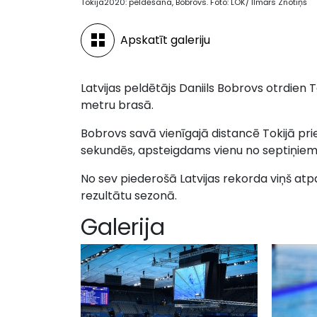
Tokija2020: peldēšana, Bobrovs. Foto: LOK/ Ilmārs Znotiņš
Apskatīt galeriju
Latvijas peldētājs Daniils Bobrovs otrdien T
metru brasā.
Bobrovs savā vienīgajā distancē Tokijā pri
sekundēs, apsteigdams vienu no septiņie
No sev piederošā Latvijas rekorda viņš atp
rezultātu sezonā.
Galerija