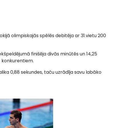
okijā olimpiskajās spēlēs debitēja ar 31.vietu 200
ekšpeldējumā finišēja divās minūtēs un 14,25
m konkurentiem.
alika 0,88 sekundes, taču uzrādīja savu labāko