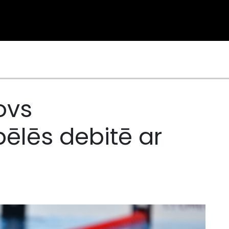
ovs
pēlēs debitē ar