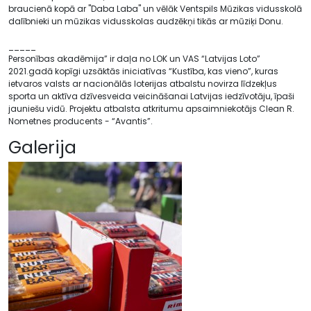
braucienā kopā ar "Daba Laba" un vēlāk Ventspils Mūzikas vidusskolā
dalībnieki un mūzikas vidusskolas audzēkņi tikās ar mūziķi Donu.
_____
Personības akadēmija” ir daļa no LOK un VAS “Latvijas Loto”
2021.gadā kopīgi uzsāktās iniciatīvas “Kustība, kas vieno”, kuras
ietvaros valsts ar nacionālās loterijas atbalstu novirza līdzekļus
sporta un aktīva dzīvesveida veicināšanai Latvijas iedzīvotāju, īpaši
jauniešu vidū. Projektu atbalsta atkritumu apsaimniekotājs Clean R.
Nometnes producents - “Avantis”.
Galerija