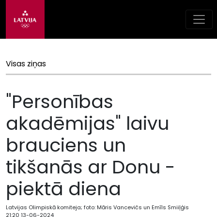
Visas ziņas
"Personības
akadēmijas" laivu
brauciens un
tikšanās ar Donu -
piektā diena
Latvijas Olimpiskā komiteja; foto: Māris Vancevičs un Emīls Smiiļģis
21:20 13-06-2024