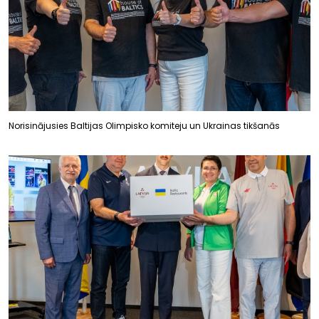
Norisinājusies Baltijas Olimpisko komiteju un Ukrainas tikšanās