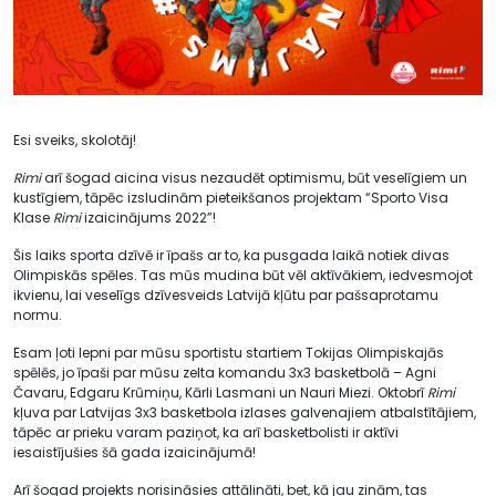
Esi sveiks, skolotāj!
Rimi
arī šogad aicina visus nezaudēt optimismu, būt veselīgiem un
kustīgiem, tāpēc izsludinām pieteikšanos projektam “Sporto Visa
Klase
Rimi
izaicinājums 2022”!
Šis laiks sporta dzīvē ir īpašs ar to, ka pusgada laikā notiek divas
Olimpiskās spēles. Tas mūs mudina būt vēl aktīvākiem, iedvesmojot
ikvienu, lai veselīgs dzīvesveids Latvijā kļūtu par pašsaprotamu
normu.
Esam ļoti lepni par mūsu sportistu startiem Tokijas Olimpiskajās
spēlēs, jo īpaši par mūsu zelta komandu 3x3 basketbolā – Agni
Čavaru, Edgaru Krūmiņu, Kārli Lasmani un Nauri Miezi. Oktobrī
Rimi
kļuva par Latvijas 3x3 basketbola izlases galvenajiem atbalstītājiem,
tāpēc ar prieku varam paziņot, ka arī basketbolisti ir aktīvi
iesaistījušies šā gada izaicinājumā!
Arī šogad projekts norisināsies attālināti, bet, kā jau zinām, tas