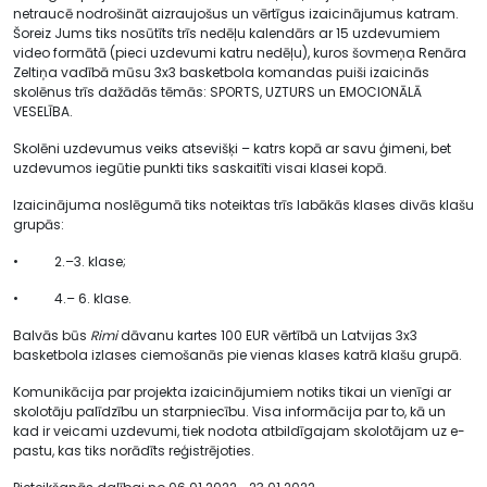
netraucē nodrošināt aizraujošus un vērtīgus izaicinājumus katram.
Šoreiz Jums tiks nosūtīts trīs nedēļu kalendārs ar 15 uzdevumiem
video formātā (pieci uzdevumi katru nedēļu), kuros šovmeņa Renāra
Zeltiņa vadībā mūsu 3x3 basketbola komandas puiši izaicinās
skolēnus trīs dažādās tēmās: SPORTS, UZTURS un EMOCIONĀLĀ
VESELĪBA.
Skolēni uzdevumus veiks atsevišķi – katrs kopā ar savu ģimeni, bet
uzdevumos iegūtie punkti tiks saskaitīti visai klasei kopā.
Izaicinājuma noslēgumā tiks noteiktas trīs labākās klases divās klašu
grupās:
• 2.–3. klase;
• 4.– 6. klase.
Balvās būs
Rimi
dāvanu kartes 100 EUR vērtībā un Latvijas 3x3
basketbola izlases ciemošanās pie vienas klases katrā klašu grupā.
Komunikācija par projekta izaicinājumiem notiks tikai un vienīgi ar
skolotāju palīdzību un starpniecību. Visa informācija par to, kā un
kad ir veicami uzdevumi, tiek nodota atbildīgajam skolotājam uz e-
pastu, kas tiks norādīts reģistrējoties.