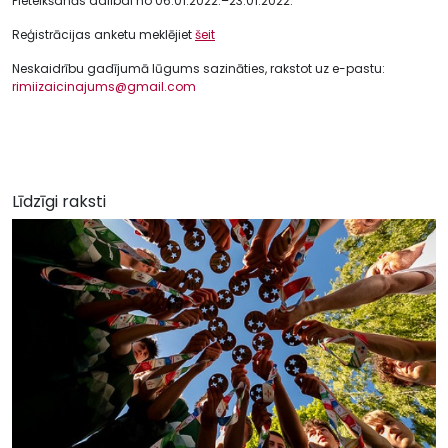
Pieteikšanās dalībai no 06.01.2022.–23.01.2022.
Reģistrācijas anketu meklējiet
šeit
Neskaidrību gadījumā lūgums sazināties, rakstot uz e-pastu:
rimiizaicinajums@gmail.com
Līdzīgi raksti