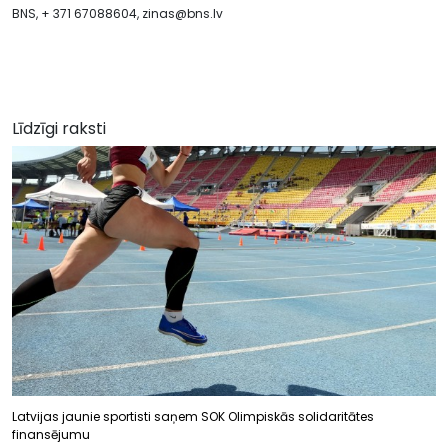
BNS, + 371 67088604,
zinas@bns.lv
Līdzīgi raksti
Latvijas jaunie sportisti saņem SOK Olimpiskās solidaritātes
finansējumu