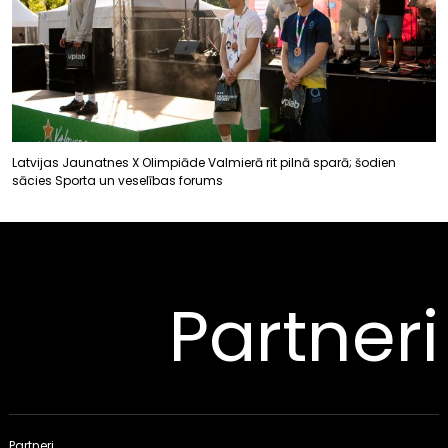
Latvijas Jaunatnes X Olimpiāde Valmierā rit pilnā sparā; šodien
sācies Sporta un veselības forums
Partneri
Partneri