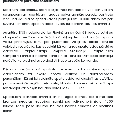
jaunieviestā pateicība sportistiem.
Noteikumi par kārtību, kādā piešķiramas naudas balvas par izciliem
sasniegumiem sportā, un naudas balvu apmēru paredz, par trešo
vietu individuālajos sporta veidos prēmiju līdz 60 000 latiem, bet par
uzvaru komandu sporta veidos līdz 180 tūkstošiem latu lielu prēmiju.
Aģentūra BNS noskaidroja, ka Pļaviņš un Šmēdiņš ir iekļauti Latvijas
olimpiskās vienības sastāvā, kurā iekļauj tikai individuālo sporta
veidu pārstāvjus, taču par pludmales volejbolu atbild Latvijas
volejbola federācija, kas savukārt kā komandu sporta veidu pārstāve
darbojas Starptautiskajā volejbola federācijā. Starptautiskā
Olimpiskā komiteja nesenā sarakstē ar Latvijas Olimpisko komiteju
norādīja, ka pludmales volejbolisti ir sporta spēļu komanda.
Prēmijas pienākas arī sportista treneriem, apkalpojošiem sporta
darbiniekiem, tai skaitā sporta ārstiem un apkalpojošam
personālam. Kā arī, lai veicinātu sporta veida vai disciplīnas attīstību,
par sacensībās iegūto trešo vietu, Ministru kabinets arī attiecīgajai
federācijai var piešķirt naudas balvu līdz 25 000 latu.
Sportistiem pienākas prēmija arī no Rīgas domes, kas olimpiskās
bronzas medaļas ieguvējus iepriekš jau nolēma prēmēt ar 4000
latiem, Tāda paša lieluma naudas balvas saņems arī sportistu
treneri.