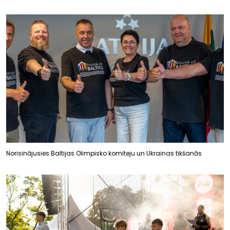
Norisinājusies Baltijas Olimpisko komiteju un Ukrainas tikšanās