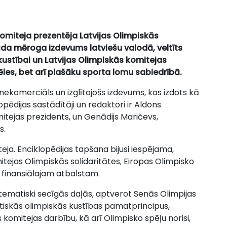
komiteja prezentēja Latvijas Olimpiskās
šāda mēroga izdevums latviešu valodā, veltīts
kustībai un Latvijas Olimpiskās komitejas
ēles, bet arī plašāku sporta lomu sabiedrībā.
 nekomerciāls un izglītojošs izdevums, kas izdots kā
ēdijas sastādītāji un redaktori ir Aldons
omitejas prezidents, un Genādijs Maričevs,
s.
teja. Enciklopēdijas tapšana bijusi iespējama,
tejas Olimpiskās solidaritātes, Eiropas Olimpisko
 finansiālajam atbalstam.
 tematiski secīgās daļās, aptverot Senās Olimpijas
utiskās olimpiskās kustības pamatprincipus,
komitejas darbību, kā arī Olimpisko spēļu norisi,