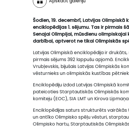
Apskatīt galeriju
Šodien, 19. decembrī, Latvijas Olimpiskā 
enciklopēdijas 1. sējumu. Tas ir pirmais 
Senajai Olimpijai, mūsdienu olimpiskajai 
darbībai, aptverot ne tikai Olimpiskās sp
Latvijas Olimpiskā enciklopēdija ir drukāts,
pirmais sējums 392 lappušu apjomā. Enciklop
Vrubļevskis, bijušais Latvijas Olimpiskās k
vēsturnieks un olimpiskās kustības pētniek
Enciklopēdiju izdod Latvijas Olimpiskā komi
pateicoties Starptautiskās Olimpiskās komi
komiteju (EOC), SIA LMT un Kirova Lipmaņa
Enciklopēdijas saturs strukturēts vairākās
un antīko Olimpisko spēļu vēsturi, starpta
Olimpisko hartu, Starptautiskās Olimpiskās 