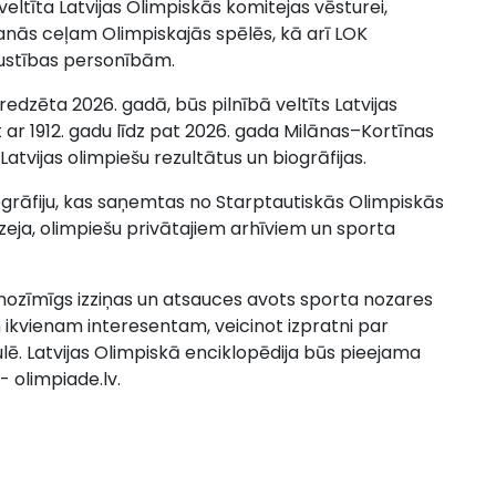
eltīta Latvijas Olimpiskās komitejas vēsturei,
šanās ceļam Olimpiskajās spēlēs, kā arī LOK
 kustības personībām.
redzēta 2026. gadā, būs pilnībā veltīts Latvijas
t ar 1912. gadu līdz pat 2026. gada Milānas–Kortīnas
atvijas olimpiešu rezultātus un biogrāfijas.
togrāfiju, kas saņemtas no Starptautiskās Olimpiskās
zeja, olimpiešu privātajiem arhīviem un sporta
 nozīmīgs izziņas un atsauces avots sporta nozares
 ikvienam interesentam, veicinot izpratni par
lē. Latvijas Olimpiskā enciklopēdija būs pieejama
- olimpiade.lv.