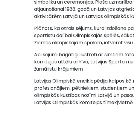
simboliku un ceremonijas. Plaša uzmanība v
atjaunošanai 1988. gadā un Latvijas atgrie
aktivitātēm Latvijā un Latvijas olimpiskās
Plānots, ka otrais sējums, kura izdošana pa
sportistu dalībai Olimpiskajās spēlēs, sāko
Ziemas olimpiskajām spēlēm, ietverot visu L
Abi sējumi bagātīgi ilustrēti ar simtiem fo
komitejas attēlu arhīva, Latvijas Sporta mu
žurnālistu krājumiem
Latvijas Olimpiskā enciklopēdija kalpos kā
profesionāļiem, pētniekiem, studentiem un
olimpiskās kustības nozīmi Latvijā un pasau
Latvijas Olimpiskās komitejas tīmekļvietnē 