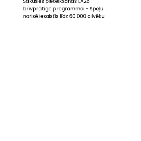
Sākusies pieteikšanās LA28
brīvprātīgo programmai - Spēļu
norisē iesaistīs līdz 60 000 cilvēku