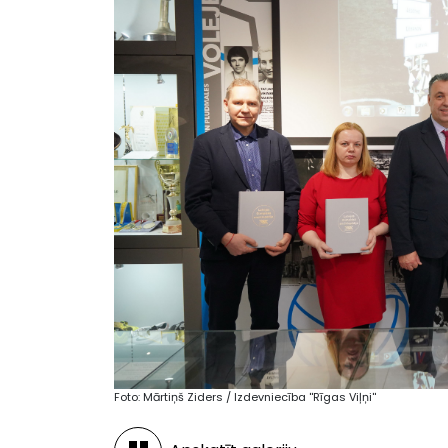
Foto: Mārtiņš Ziders / Izdevniecība ''Rīgas Viļņi''