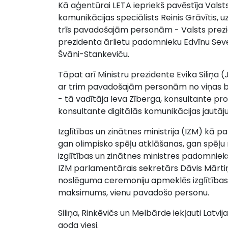
Kā aģentūrai LETA iepriekš pavēstīja Valst
komunikācijas speciālists Reinis Grāvītis,
trīs pavadošajām personām - Valsts prezid
prezidenta ārlietu padomnieku Edvīnu Seve
Švāni-Stankeviču.
Tāpat arī Ministru prezidente Evika Siliņ
ar trim pavadošajām personām no viņas biroj
- tā vadītāja Ieva Zīberga, konsultante pro
konsultante digitālās komunikācijas jautāj
Izglītības un zinātnes ministrija (IZM) kā p
gan olimpisko spēļu atklāšanas, gan spēļu
izglītības un zinātnes ministres padomniek
IZM parlamentārais sekretārs Dāvis Mārt
noslēguma ceremoniju apmeklēs izglītības
maksimums, vienu pavadošo personu.
Siliņa, Rinkēvičs un Melbārde iekļauti Latv
goda viesi.