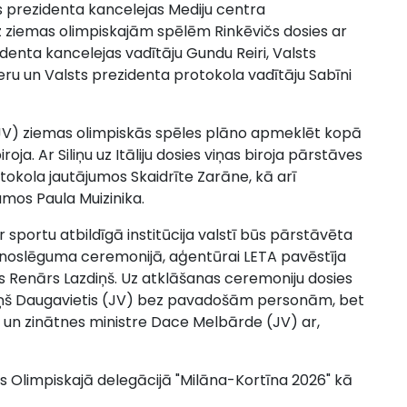
s prezidenta kancelejas Mediju centra
 uz ziemas olimpiskajām spēlēm Rinkēvičs dosies ar
enta kancelejas vadītāju Gundu Reiri, Valsts
ru un Valsts prezidenta protokola vadītāju Sabīni
a (JV) ziemas olimpiskās spēles plāno apmeklēt kopā
a. Ar Siliņu uz Itāliju dosies viņas biroja pārstāves
tokola jautājumos Skaidrīte Zarāne, kā arī
umos Paula Muizinika.
ar sportu atbildīgā institūcija valstī būs pārstāvēta
 noslēguma ceremonijā, aģentūrai LETA pavēstīja
s Renārs Lazdiņš. Uz atklāšanas ceremoniju dosies
iņš Daugavietis (JV) bez pavadošām personām, bet
 un zinātnes ministre Dace Melbārde (JV) ar,
ijas Olimpiskajā delegācijā "Milāna-Kortīna 2026" kā