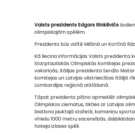
Valsts prezidents Edgars Rinkēvičs
šodien
olimpiskajām spēlēm.
Prezidents būs vizītē Milānā un Kortīnā līdz
Kā liecina informācijas Valsts prezidenta 
Starptautiskās Olimpiskās komitejas prezid
vakariņās, Itālijas prezidenta Serdžo Matar
komitejas un Latvijas vēstniecības Itālijā 
Lombardijas reģionā atklāšanā.
Tāpat prezidents plāno apmeklēt olimpisk
Olimpiskos ciematus, tikties ar Latvijas oli
biatlona jauktajā stafetē, kamaniņu sporta 
vīriešu 1000 metru sacensībās, daiļslidošan
hokeja izlases spēli.