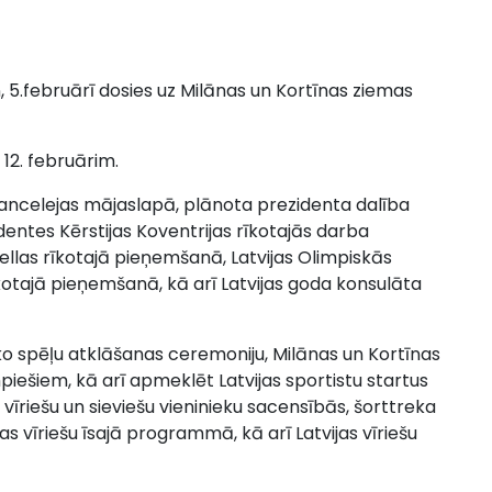
, 5.februārī dosies uz Milānas un Kortīnas ziemas
 12. februārim.
kancelejas mājaslapā, plānota prezidenta dalība
entes Kērstijas Koventrijas rīkotajās darba
ellas rīkotajā pieņemšanā, Latvijas Olimpiskās
rīkotajā pieņemšanā, kā arī Latvijas goda konsulāta
o spēļu atklāšanas ceremoniju, Milānas un Kortīnas
mpiešiem, kā arī apmeklēt Latvijas sportistu startus
vīriešu un sieviešu vieninieku sacensībās, šorttreka
as vīriešu īsajā programmā, kā arī Latvijas vīriešu