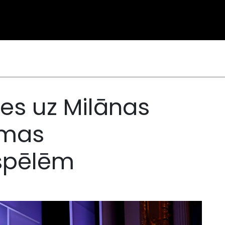
ies uz Milānas
emas
spēlēm