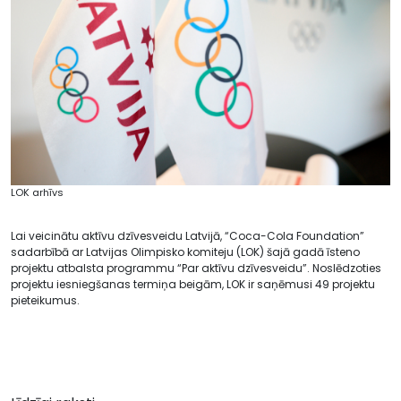
LOK arhīvs
Lai veicinātu aktīvu dzīvesveidu Latvijā, “Coca-Cola Foundation”
sadarbībā ar Latvijas Olimpisko komiteju (LOK) šajā gadā īsteno
projektu atbalsta programmu “Par aktīvu dzīvesveidu”. Noslēdzoties
projektu iesniegšanas termiņa beigām, LOK ir saņēmusi 49 projektu
pieteikumus.