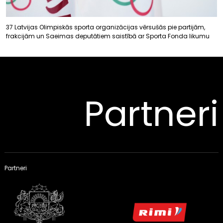
37 Latvijas Olimpiskās sporta organizācijas vērsušās pie partijām,
frakcijām un Saeimas deputātiem saistībā ar Sporta Fonda likumu
Partneri
Partneri