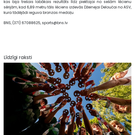
kas bija trešais labākais rezultāts līdz piektajai no sešām lēcienu
sērijām, kad 6,89 metru tāls lēciens izdevās Džeinejai Deloučai no ASV,
kura tādējādi ieguva bronzas medaļu.
BNS, (371) 67088625,
sports@bns.lv
Līdzīgi raksti