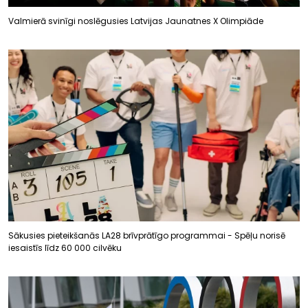
Valmierā svinīgi noslēgusies Latvijas Jaunatnes X Olimpiāde
Sākusies pieteikšanās LA28 brīvprātīgo programmai - Spēļu norisē
iesaistīs līdz 60 000 cilvēku