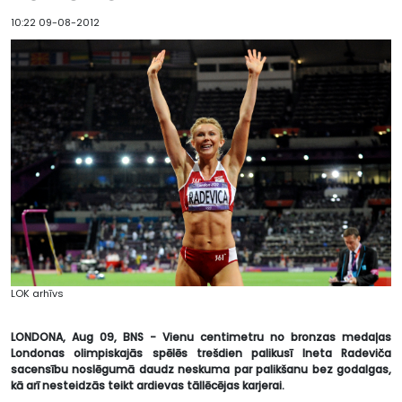
10:22 09-08-2012
LOK arhīvs
LONDONA, Aug 09, BNS - Vienu centimetru no bronzas medaļas
Londonas olimpiskajās spēlēs trešdien palikusī Ineta Radeviča
sacensību noslēgumā daudz neskuma par palikšanu bez godalgas,
kā arī nesteidzās teikt ardievas tāllēcējas karjerai.