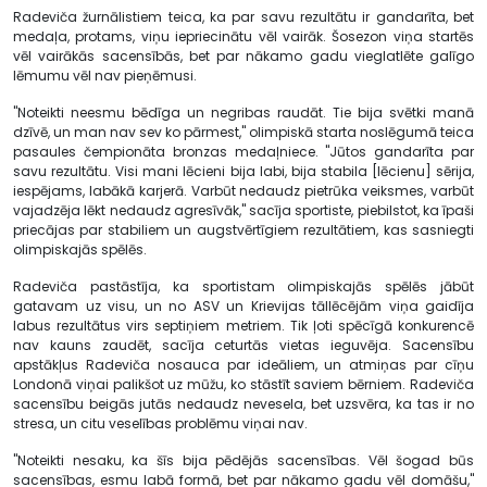
Radeviča žurnālistiem teica, ka par savu rezultātu ir gandarīta, bet
medaļa, protams, viņu iepriecinātu vēl vairāk. Šosezon viņa startēs
vēl vairākās sacensībās, bet par nākamo gadu vieglatlēte galīgo
lēmumu vēl nav pieņēmusi.
"Noteikti neesmu bēdīga un negribas raudāt. Tie bija svētki manā
dzīvē, un man nav sev ko pārmest," olimpiskā starta noslēgumā teica
pasaules čempionāta bronzas medaļniece. "Jūtos gandarīta par
savu rezultātu. Visi mani lēcieni bija labi, bija stabila [lēcienu] sērija,
iespējams, labākā karjerā. Varbūt nedaudz pietrūka veiksmes, varbūt
vajadzēja lēkt nedaudz agresīvāk," sacīja sportiste, piebilstot, ka īpaši
priecājas par stabiliem un augstvērtīgiem rezultātiem, kas sasniegti
olimpiskajās spēlēs.
Radeviča pastāstīja, ka sportistam olimpiskajās spēlēs jābūt
gatavam uz visu, un no ASV un Krievijas tāllēcējām viņa gaidīja
labus rezultātus virs septiņiem metriem. Tik ļoti spēcīgā konkurencē
nav kauns zaudēt, sacīja ceturtās vietas ieguvēja. Sacensību
apstākļus Radeviča nosauca par ideāliem, un atmiņas par cīņu
Londonā viņai palikšot uz mūžu, ko stāstīt saviem bērniem. Radeviča
sacensību beigās jutās nedaudz nevesela, bet uzsvēra, ka tas ir no
stresa, un citu veselības problēmu viņai nav.
"Noteikti nesaku, ka šīs bija pēdējās sacensības. Vēl šogad būs
sacensības, esmu labā formā, bet par nākamo gadu vēl domāšu,"