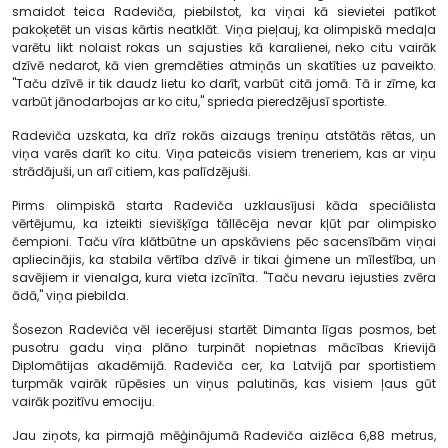
smaidot teica Radeviča, piebilstot, ka viņai kā sievietei patīkot
pakoķetēt un visas kārtis neatklāt. Viņa pieļauj, ka olimpiskā medaļa
varētu likt nolaist rokas un sajusties kā karalienei, neko citu vairāk
dzīvē nedarot, kā vien gremdēties atmiņās un skatīties uz paveikto.
"Taču dzīvē ir tik daudz lietu ko darīt, varbūt citā jomā. Tā ir zīme, ka
varbūt jānodarbojas ar ko citu," sprieda pieredzējusī sportiste.
Radeviča uzskata, ka drīz rokās aizaugs treniņu atstātās rētas, un
viņa varēs darīt ko citu. Viņa pateicās visiem treneriem, kas ar viņu
strādājuši, un arī citiem, kas palīdzējuši.
Pirms olimpiskā starta Radeviča uzklausījusi kāda speciālista
vērtējumu, ka izteikti sievišķīga tāllēcēja nevar kļūt par olimpisko
čempioni. Taču vīra klātbūtne un apskāviens pēc sacensībām viņai
apliecinājis, ka stabila vērtība dzīvē ir tikai ģimene un mīlestība, un
savējiem ir vienalga, kura vieta izcīnīta. "Taču nevaru iejusties zvēra
ādā," viņa piebilda.
Šosezon Radeviča vēl iecerējusi startēt Dimanta līgas posmos, bet
pusotru gadu viņa plāno turpināt nopietnas mācības Krievijā
Diplomātijas akadēmijā. Radeviča cer, ka Latvijā par sportistiem
turpmāk vairāk rūpēsies un viņus palutinās, kas visiem ļaus gūt
vairāk pozitīvu emociju.
Jau ziņots, ka pirmajā mēģinājumā Radeviča aizlēca 6,88 metrus,