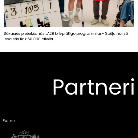
Sākusies pieteikšanās LA28 brīvprātīgo programmai - Spēļu norisē
iesaistīs līdz 60 000 cilvēku
Partneri
Partneri