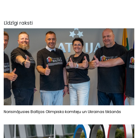
Līdzīgi raksti
Norisinājusies Baltijas Olimpisko komiteju un Ukrainas tikšanās