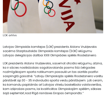
LOK arhīvs
Latvijas Olimpiskās komitejas (LOK) prezidents Aldons Vrubļevskis
saņēma Starptautiskās Olimpiskās komitejas (SOK) ielūgumu
Latvijas delegācijas dalībai XXXI Olimpiādes spēlēs Riodežaneiro.
LOK prezidents Aldons Vrubļevskis, saņemot oficiālo ielūgumu, atzina,
ka ir sācies noslēdzošais sagatavošanās posms līdz četrgades
nozīmīgākajam sporta notikumam pasaulē un tas aizritēs pozitīvi
saspringtā gaisotnē. “Latviju Olimpiskajās spēlēs Riodežaneiro varētu
pārstāvēt ap 30 - 35 individuālo sporta veidu pārstāvjiem. Ļoti ceram,
ka komandu papildinās arī Latvijas vīriešu basketbola valstsvienība,
kam izšķirošais posms, lai kvalificētos Olimpiskajām spēlēm, sāksies
šajā septembrī, kad Rīgā risināsies Eiropas čempionāts.”