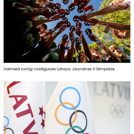
Valmierā svinīgi noslēgusies Latvijas Jaunatnes X Olimpiāde