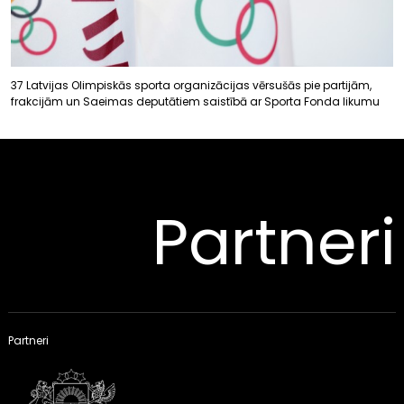
37 Latvijas Olimpiskās sporta organizācijas vērsušās pie partijām,
frakcijām un Saeimas deputātiem saistībā ar Sporta Fonda likumu
Partneri
Partneri