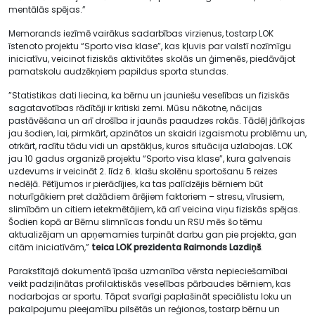
mentālās spējas.”
Memorands iezīmē vairākus sadarbības virzienus, tostarp LOK
īstenoto projektu “Sporto visa klase”, kas kļuvis par valstī nozīmīgu
iniciatīvu, veicinot fiziskās aktivitātes skolās un ģimenēs, piedāvājot
pamatskolu audzēkņiem papildus sporta stundas.
”Statistikas dati liecina, ka bērnu un jauniešu veselības un fiziskās
sagatavotības rādītāji ir kritiski zemi. Mūsu nākotne, nācijas
pastāvēšana un arī drošība ir jaunās paaudzes rokās. Tādēļ jārīkojas
jau šodien, lai, pirmkārt, apzinātos un skaidri izgaismotu problēmu un,
otrkārt, radītu tādu vidi un apstākļus, kuros situācija uzlabojas. LOK
jau 10 gadus organizē projektu “Sporto visa klase”, kura galvenais
uzdevums ir veicināt 2. līdz 6. klašu skolēnu sportošanu 5 reizes
nedēļā. Pētījumos ir pierādījies, ka tas palīdzējis bērniem būt
noturīgākiem pret dažādiem ārējiem faktoriem – stresu, vīrusiem,
slimībām un citiem ietekmētājiem, kā arī veicina viņu fiziskās spējas.
Šodien kopā ar Bērnu slimnīcas fondu un RSU mēs šo tēmu
aktualizējam un apņemamies turpināt darbu gan pie projekta, gan
citām iniciatīvām,”
t
eica LOK prezidenta
Raimonds Lazdiņš
.
Parakstītajā dokumentā īpaša uzmanība vērsta nepieciešamībai
veikt padziļinātas profilaktiskās veselības pārbaudes bērniem, kas
nodarbojas ar sportu. Tāpat svarīgi paplašināt speciālistu loku un
pakalpojumu pieejamību pilsētās un reģionos, tostarp bērnu un