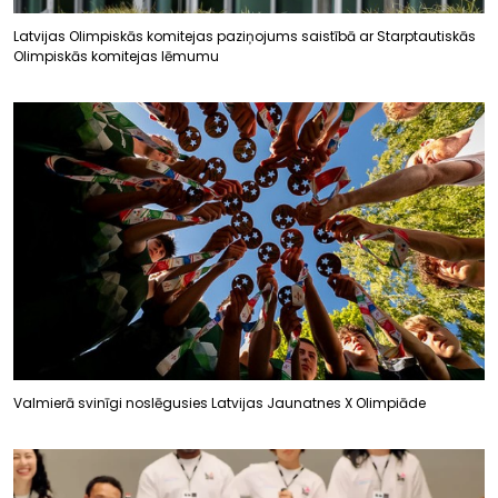
Latvijas Olimpiskās komitejas paziņojums saistībā ar Starptautiskās
Olimpiskās komitejas lēmumu
Valmierā svinīgi noslēgusies Latvijas Jaunatnes X Olimpiāde