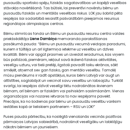
pusaudžu sportisko spēju, fiziskās sagatavotības un kopējā veselības
stāvokļa novērtēšanā. Tas būtiski, lai preventīvi novērstu bērnu un
pusaudžu fiziskās un mentālās veselības riskus. LOK jau šobrīd pēta
iespējas šai sadarbībā iesaistīt pašvaldībām pieejamos resursus
reģionālajos olimpiskajos centros.
Bērnu slimnīcas fonda un Bērnu un pusaudžu resursu centra valdes
priekšsēdētāja
Liene Dambiņa
memoranda parakstīšanas
pasākumā pauda: “Bērnu un pusaudžu vecumā veidojas paradumi,
kuriem ir tūlītēja un arī ilgtermiņa ietekme uz veselību un dzīves
kvalitāti. Bērni var apgūt prasmes un izveidot ieradumus, kas viņiem
būs palīdzoši, piemēram, iekļaut savā ikdienā fiziskas aktivitātes,
veselīgu uzturu, vai tieši pretēji, ilgstoši pavadīt laiku ekrānos, sākt
smēķēt, atņemot sev gan fizisko, gan mentālo veselību. Tamdēļ
mūsu pienākums ir radīt apstākļus, kuros bērni Latvijā var augt un
attīstīties, saglabājot un veicinot savu veselību un labsajūtu. Turklāt
svarīgi, lai iespējas dzīvot veselīgi tiktu nodrošinātas ikvienam
bērnam, arī bērnam ar fiziskām vai psihiskām saslimšanām. Vienas
organizācijas vai nozares ietvaros to nav iespējams paveikt.
Priecājos, ka no šodienas par bērnu un pusaudžu veselību varēsim
iestāties kopā ar lieliskiem partneriem – RSU un LOK!”
Puses pauda pārliecību, ka noslēgtā vienošanās veicinās pozitīvas
pārmaiņas Latvijas sabiedrībā, nodrošinot veselīgāku un labklājīgu
nākotni bērniem un jauniešiem.