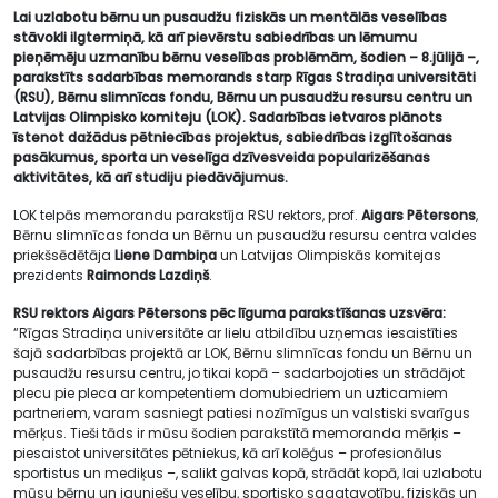
Lai uzlabotu bērnu un pusaudžu fiziskās un mentālās veselības
stāvokli ilgtermiņā, kā arī pievērstu sabiedrības un lēmumu
pieņēmēju uzmanību bērnu veselības problēmām, šodien – 8.jūlijā –,
parakstīts sadarbības memorands starp Rīgas Stradiņa universitāti
(RSU), Bērnu slimnīcas fondu, Bērnu un pusaudžu resursu centru un
Latvijas Olimpisko komiteju (LOK). Sadarbības ietvaros plānots
īstenot dažādus pētniecības projektus, sabiedrības izglītošanas
pasākumus, sporta un veselīga dzīvesveida popularizēšanas
aktivitātes, kā arī studiju piedāvājumus.
LOK telpās memorandu parakstīja RSU rektors, prof.
Aigars Pētersons
,
Bērnu slimnīcas fonda un Bērnu un pusaudžu resursu centra valdes
priekšsēdētāja
Liene Dambiņa
un Latvijas Olimpiskās komitejas
prezidents
Raimonds Lazdiņš
.
RSU rektors Aigars Pētersons pēc līguma parakstīšanas uzsvēra:
“Rīgas Stradiņa universitāte ar lielu atbildību uzņemas iesaistīties
šajā sadarbības projektā ar LOK, Bērnu slimnīcas fondu un Bērnu un
pusaudžu resursu centru, jo tikai kopā – sadarbojoties un strādājot
plecu pie pleca ar kompetentiem domubiedriem un uzticamiem
partneriem, varam sasniegt patiesi nozīmīgus un valstiski svarīgus
mērķus. Tieši tāds ir mūsu šodien parakstītā memoranda mērķis –
piesaistot universitātes pētniekus, kā arī kolēģus – profesionālus
sportistus un mediķus –, salikt galvas kopā, strādāt kopā, lai uzlabotu
mūsu bērnu un jauniešu veselību, sportisko sagatavotību, fiziskās un