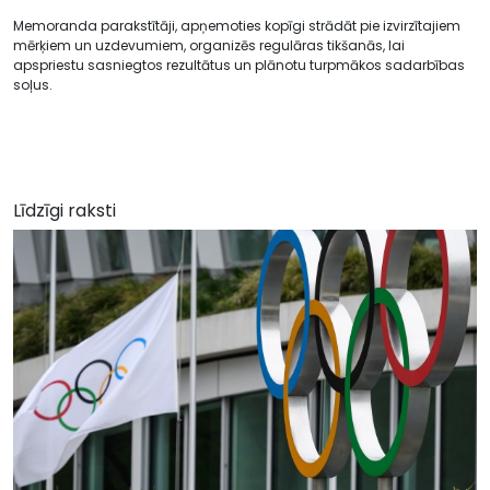
Memoranda parakstītāji, apņemoties kopīgi strādāt pie izvirzītajiem
mērķiem un uzdevumiem, organizēs regulāras tikšanās, lai
apspriestu sasniegtos rezultātus un plānotu turpmākos sadarbības
soļus.
Līdzīgi raksti