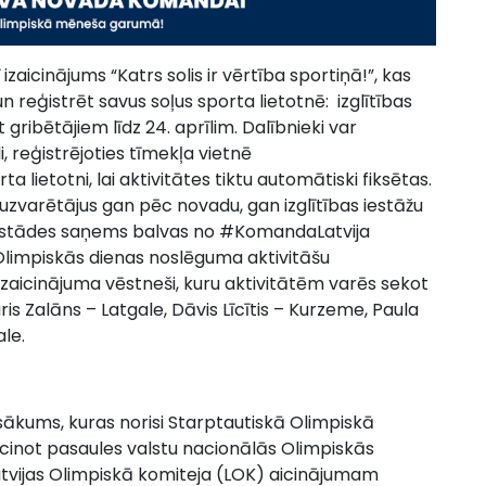
zaicinājums “Katrs solis ir vērtība sportiņā!”, kas
 un reģistrēt savus soļus sporta lietotnē: izglītības
 gribētājiem līdz 24. aprīlim. Dalībnieki var
, reģistrējoties tīmekļa vietnē
a lietotni, lai aktivitātes tiktu automātiski fiksētas.
t uzvarētājus gan pēc novadu, gan izglītības iestāžu
iestādes saņems balvas no #KomandaLatvija
Olimpiskās dienas noslēguma aktivitāšu
zaicinājuma vēstneši, kuru aktivitātēm varēs sekot
auris Zalāns – Latgale, Dāvis Līcītis – Kurzeme, Paula
le.
asākums, kuras norisi Starptautiskā Olimpiskā
icinot pasaules valstu nacionālās Olimpiskās
tvijas Olimpiskā komiteja (LOK) aicinājumam