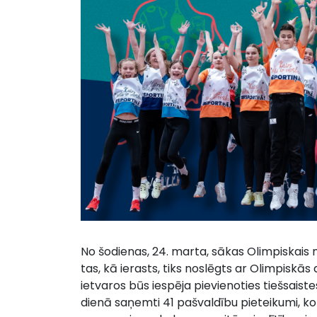
No šodienas, 24. marta, sākas Olimpiskais mē
tas, kā ierasts, tiks noslēgts ar Olimpiskā
ietvaros būs iespēja pievienoties tiešsaist
dienā saņemti 41 pašvaldību pieteikumi, ko