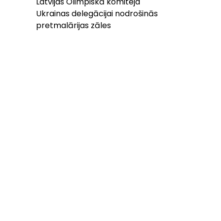
Latvijas Olimpiskā komiteja
Ukrainas delegācijai nodrošinās
pretmalārijas zāles