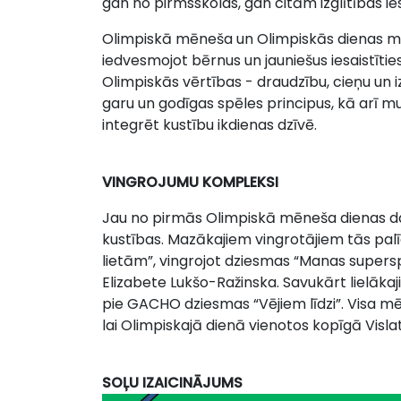
gan no pirmsskolas, gan citām izglītības i
Olimpiskā mēneša un Olimpiskās dienas mērķ
iedvesmojot bērnus un jauniešus iesaistīties
Olimpiskās vērtības - draudzību, cieņu un i
garu un godīgas spēles principus, kā arī 
integrēt kustību ikdienas dzīvē.
VINGROJUMU KOMPLEKSI
Jau no pirmās Olimpiskā mēneša dienas da
kustības. Mazākajiem vingrotājiem tās pal
lietām”, vingrojot dziesmas “Manas supers
Elizabete Lukšo-Ražinska. Savukārt lielāka
pie GACHO dziesmas “Vējiem līdzi”. Visa m
lai Olimpiskajā dienā vienotos kopīgā Visl
SOĻU IZAICINĀJUMS