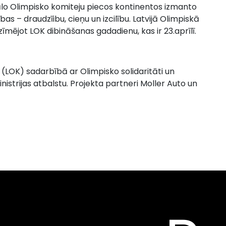
nālo Olimpisko komiteju piecos kontinentos izmanto
bas – draudzīibu, cieņu un izcilību. Latvijā Olimpiskā
zīmējot LOK dibināšanas gadadienu, kas ir 23.aprīlī.
 (LOK) sadarbībā ar Olimpisko solidaritāti un
inistrijas atbalstu. Projekta partneri Moller Auto un