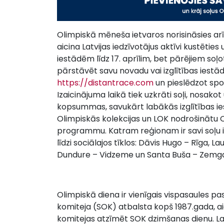
Olimpiskā mēneša ietvaros norisināsies arī i
aicina Latvijas iedzīvotājus aktīvi kustēties
iestādēm līdz 17. aprīlim, bet pārējiem soļot
pārstāvēt savu novadu vai izglītības iestādi
https://distantrace.com
un pieslēdzot sport
Izaicinājuma laikā tiek uzkrāti soļi, nosako
kopsummas, savukārt labākās izglītības 
Olimpiskās kolekcijas un LOK nodrošinātu 
programmu. Katram reģionam ir savi soļu i
līdzi sociālajos tīklos: Dāvis Hugo – Rīga, L
Dundure – Vidzeme un Santa Buša – Zemga
Olimpiskā diena ir vienīgais vispasaules p
komiteja (SOK) atbalsta kopš 1987.gada, a
komitejas atzīmēt SOK dzimšanas dienu. La