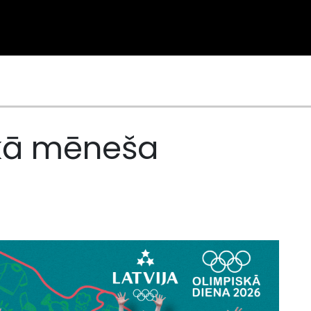
kā mēneša