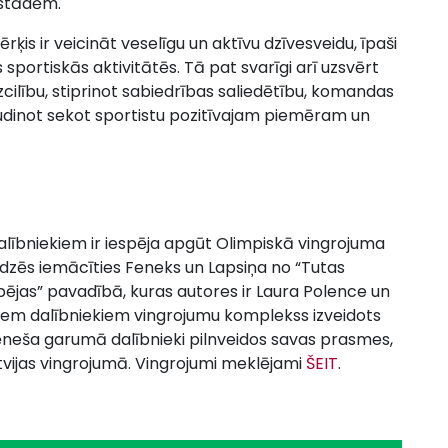
estādēm.
is ir veicināt veselīgu un aktīvu dzīvesveidu, īpaši
 sportiskās aktivitātēs. Tā pat svarīgi arī uzsvērt
zcilību, stiprinot sabiedrības saliedētību, komandas
mudinot sekot sportistu pozitīvajam piemēram un
lībniekiem ir iespēja apgūt Olimpiskā vingrojuma
īdzēs iemācīties Feneks un Lapsiņa no “Tutas
pējas” pavadībā, kuras autores ir Laura Polence un
jiem dalībniekiem vingrojumu komplekss izveidots
ēneša garumā dalībnieki pilnveidos savas prasmes,
atvijas vingrojumā. Vingrojumi meklējami
ŠEIT
.