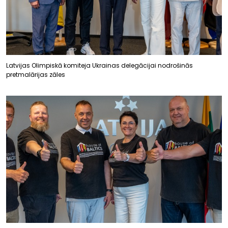
Latvijas Olimpiskā komiteja Ukrainas delegācijai nodrošinās
pretmalārijas zāles