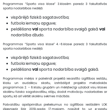
Programmas “Sporto visa klase” 3.klasēm paredz 3 fakultatīvās
sporta nodarbības nedēļā:
vispārējā fiziskā sagatavotība;
futbola iemaņu apguve;
peldēšana
vai
sporta nodarbība svaigā gaisā
vai
nodarbība džudo.
Programmas “Sporto visa klase” 4.-6.klasei paredz 3 fakultatīvās
sporta nodarbības nedēļā:
vispārējā fiziskā sagatavotība;
futbola iemaņu apguve;
peldēšana
vai
sporta nodarbība svaigā gaisā.
Programmas mērķis ir palielināt projektā iesaistīto izglītības iestāžu,
klašu un audzēkņu skaitu, izstrādājot projekta metodiskās
programmas 2. – 6.klašu grupām un mērķtiecīgi uzlabot visu klases
skolēnu fizisko sagatavotību, stāju, dodot motivāciju nodarboties ar
sportu, kā arī vērtēt skolēnu sekmes mācībās.
Pašvaldību apstiprinātus pieteikumus no izglītības iestādēm LOK
jāiesniedz līdz 2019.gada 17.maijam, nosūtot to uz e-pastu