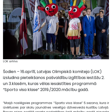
LOK arhīvs
Šodien – 16.aprīlī, Latvijas Olimpiskā komiteja (LOK)
izsludina pieteikšanos pašvaldību izglītības iestāžu 2.
un 3.klasēm, kuras vēlas iesaistīties programmā
“Sporto visa klase” 2019./2020.mācību gadā.
“Maijā noslēgsies programmas “Sporto visa klase” 5.sezona, kura ir
izvērtusies par skolu jaunatnes veselīga dzīvesveida kustību Latvijā.
Piecas reizes nedēļā sporta nodarbības šajā mācību gadā aizvada