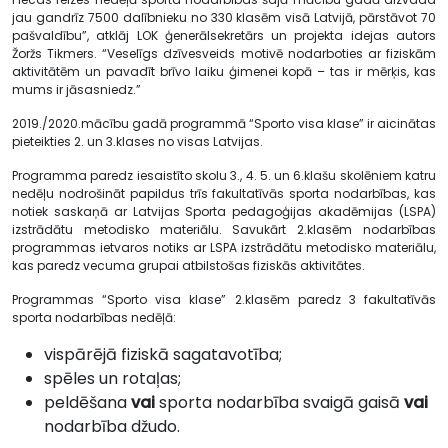
jau gandrīz 7500 dalībnieku no 330 klasēm visā Latvijā, pārstāvot 70
pašvaldību”, atklāj LOK ģenerālsekretārs un projekta idejas autors
Žoržs Tikmers. “Veselīgs dzīvesveids motivē nodarboties ar fiziskām
aktivitātēm un pavadīt brīvo laiku ģimenei kopā – tas ir mērķis, kas
mums ir jāsasniedz.”
2019./2020.mācību gadā programmā “Sporto visa klase” ir aicinātas
pieteikties 2. un 3.klases no visas Latvijas.
Programma paredz iesaistīto skolu 3., 4. 5. un 6.klašu skolēniem katru
nedēļu nodrošināt papildus trīs fakultatīvās sporta nodarbības, kas
notiek saskaņā ar Latvijas Sporta pedagoģijas akadēmijas (LSPA)
izstrādātu metodisko materiālu. Savukārt 2.klasēm nodarbības
programmas ietvaros notiks ar LSPA izstrādātu metodisko materiālu,
kas paredz vecuma grupai atbilstošas fiziskās aktivitātes.
Programmas “Sporto visa klase” 2.klasēm paredz 3 fakultatīvās
sporta nodarbības nedēļā:
vispārējā fiziskā sagatavotība;
spēles un rotaļas;
peldēšana
vai
sporta nodarbība svaigā gaisā
vai
nodarbība džudo.