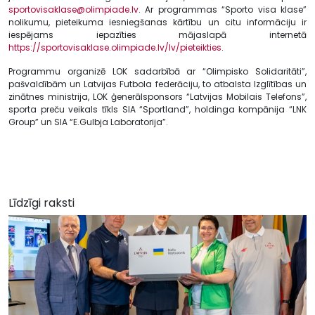
sportovisaklase@olimpiade.lv
. Ar programmas “Sporto visa klase”
nolikumu, pieteikuma iesniegšanas kārtību un citu informāciju ir
iespējams iepazīties mājaslapā internetā
https://sportovisaklase.olimpiade.lv/lv/pieteikties
.
Programmu organizē LOK sadarbībā ar “Olimpisko Solidaritāti”,
pašvaldībām un Latvijas Futbola federāciju, to atbalsta Izglītības un
zinātnes ministrija, LOK ģenerālsponsors “Latvijas Mobilais Telefons”,
sporta preču veikals tīkls SIA “Sportland”, holdinga kompānija “LNK
Group” un SIA “E.Gulbja Laboratorija”.
Līdzīgi raksti