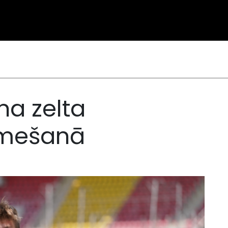
na zelta
 mešanā