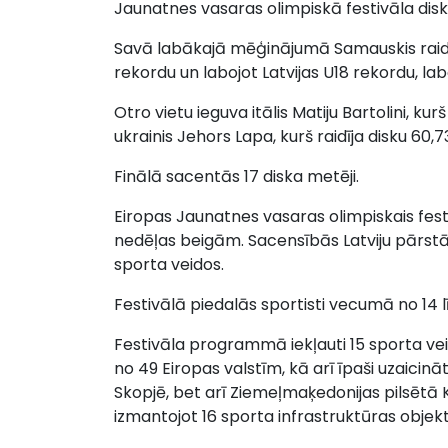
Jaunatnes vasaras olimpiskā festivāla dis
Savā labākajā mēģinājumā Samauskis raidī
rekordu un labojot Latvijas U18 rekordu, la
Otro vietu ieguva itālis Matiju Bartolini, kur
ukrainis Jehors Lapa, kurš raidīja disku 60,
Finālā sacentās 17 diska metēji.
Eiropas Jaunatnes vasaras olimpiskais fest
nedēļas beigām. Sacensībās Latviju pārstāvēs
sporta veidos.
Festivālā piedalās sportisti vecumā no 14 l
Festivāla programmā iekļauti 15 sporta veidi
no 49 Eiropas valstīm, kā arī īpaši uzaicin
Skopjē, bet arī Ziemeļmaķedonijas pilsētā
izmantojot 16 sporta infrastruktūras objekt