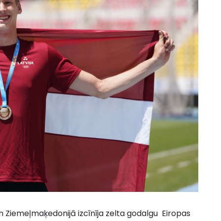
n Ziemeļmaķedonijā izcīnīja zelta godalgu Eiropas