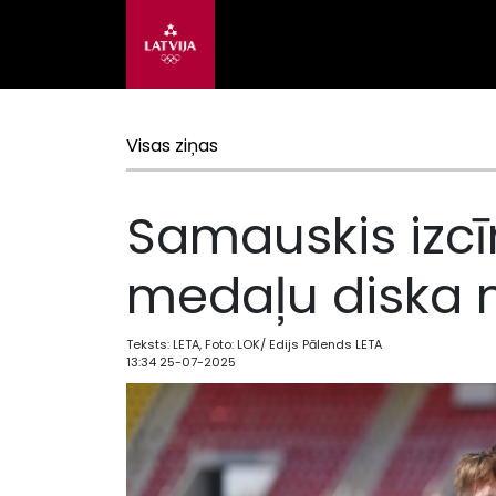
Visas ziņas
Samauskis izcī
medaļu diska
Teksts: LETA, Foto: LOK/ Edijs Pālends LETA
13:34 25-07-2025