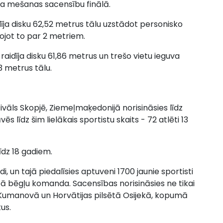
ka mešanas sacensību finālā.
ja disku 62,52 metrus tālu uzstādot personisko
bojot to par 2 metriem.
š raidīja disku 61,86 metrus un trešo vietu ieguva
73 metrus tālu.
ivāls Skopjē, Ziemeļmaķedonijā norisināsies līdz
 līdz šim lielākais sportistu skaits - 72 atlēti 13
īdz 18 gadiem.
, un tajā piedalīsies aptuveni 1700 jaunie sportisti
ātā bēgļu komanda. Sacensības norisināsies ne tikai
 Kumanovā un Horvātijas pilsētā Osijekā, kopumā
us.