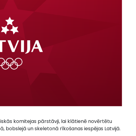
piskās komitejas pārstāvji, lai klātienē novērtētu
 bobslejā un skeletonā rīkošanas iespējas Latvijā.