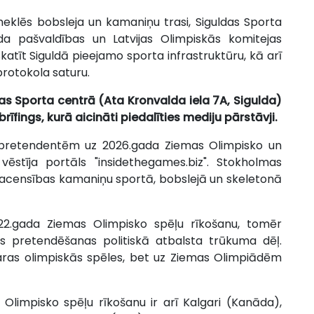
pmeklēs bobsleja un kamaniņu trasi, Siguldas Sporta
da pašvaldības un Latvijas Olimpiskās komitejas
atīt Siguldā pieejamo sporta infrastruktūru, kā arī
rotokola saturu.
ldas Sporta centrā (Ata Kronvalda iela 7A, Sigulda)
brīfings, kurā aicināti piedalīties mediju pārstāvji.
p pretendentēm uz 2026.gada Ziemas Olimpisko un
ēstīja portāls "insidethegames.biz". Stokholmas
tā sacensības kamaniņu sportā, bobslejā un skeletonā
22.gada Ziemas Olimpisko spēļu rīkošanu, tomēr
s pretendēšanas politiskā atbalsta trūkuma dēļ.
saras olimpiskās spēles, bet uz Ziemas Olimpiādēm
Olimpisko spēļu rīkošanu ir arī Kalgari (Kanāda),