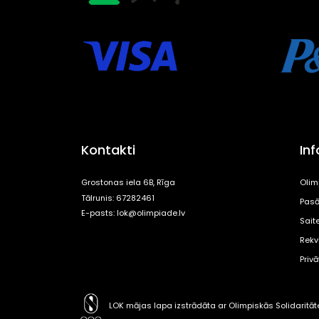
Kontakti
In
Grostonas iela 6B, Rīga
Olim
Tālrunis: 67282461
Pasā
E-pasts:
lok@olimpiade.lv
Sait
Rekvi
Priv
LOK mājas lapa izstrādāta ar Olimpiskās Solidaritā