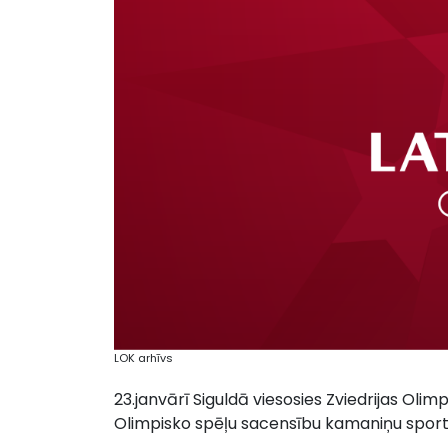
LOK arhīvs
23.janvārī Siguldā viesosies Zviedrijas Olim
Olimpisko spēļu sacensību kamaniņu sportā,