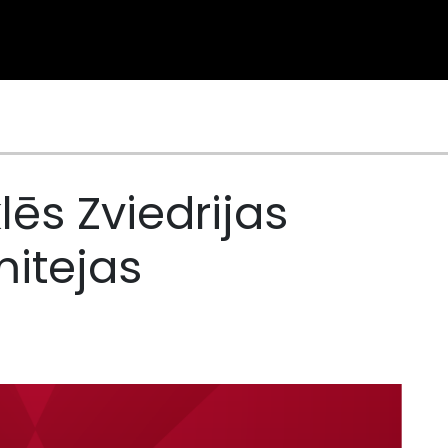
ēs Zviedrijas
itejas