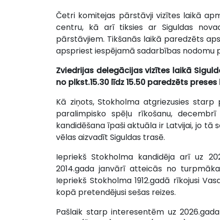
Četri komitejas pārstāvji vizītes laikā a
centru, kā arī tiksies ar Siguldas nova
pārstāvjiem. Tikšanās laikā paredzēts apsk
apspriest iespējamā sadarbības nodomu p
Zviedrijas delegācijas vizītes laikā Sigu
no plkst.15.30 līdz 15.50 paredzēts preses 
Kā ziņots, Stokholma atgriezusies star
paralimpisko spēļu rīkošanu, decembrī v
kandidēšana īpaši aktuāla ir Latvijai, jo 
vēlas aizvadīt Siguldas trasē.
Iepriekš Stokholma kandidēja arī uz 20
2014.gada janvārī atteicās no turpmāka
Iepriekš Stokholma 1912.gadā rīkojusi Va
kopā pretendējusi sešas reizes.
Pašlaik starp interesentēm uz 2026.gada 