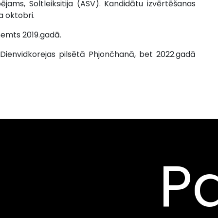
jams, Soltleiksitija (ASV). Kandidātu izvērtēšanas
 oktobri.
ņemts 2019.gadā.
 Dienvidkorejas pilsētā Phjončhanā, bet 2022.gadā
Pa