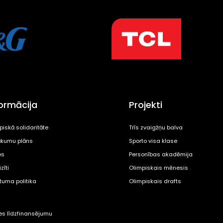
formācija
Projekti
piskā solidaritāte
Trīs zvaigžņu balva
kumu plāns
Sporto visa klase
es
Personības akadēmija
zīti
Olimpiskais mēnesis
ātuma politika
Olimpiskais drafts
tes līdzfinansējumu