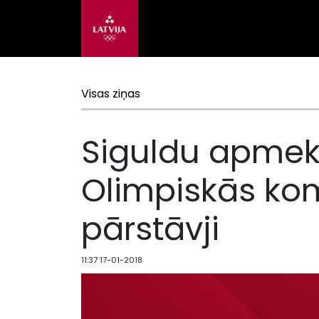
Visas ziņas
Siguldu apmekl
Olimpiskās kom
pārstāvji
11:37 17-01-2018