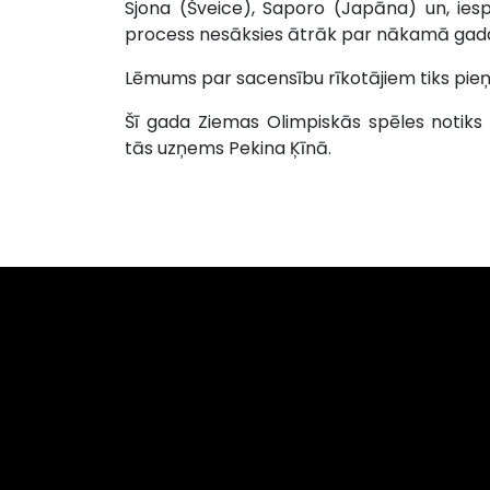
Sjona (Šveice), Saporo (Japāna) un, iespē
process nesāksies ātrāk par nākamā gada
Lēmums par sacensību rīkotājiem tiks pie
Šī gada Ziemas Olimpiskās spēles notiks
tās uzņems Pekina Ķīnā.