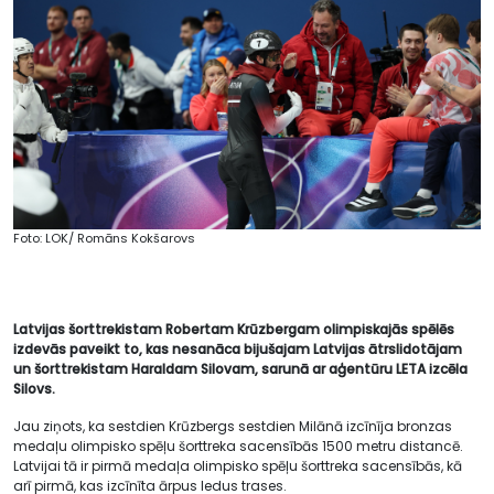
Foto: LOK/ Romāns Kokšarovs
Latvijas šorttrekistam Robertam Krūzbergam olimpiskajās spēlēs
izdevās paveikt to, kas nesanāca bijušajam Latvijas ātrslidotājam
un šorttrekistam Haraldam Silovam, sarunā ar aģentūru LETA izcēla
Silovs.
Jau ziņots, ka sestdien Krūzbergs sestdien Milānā izcīnīja bronzas
medaļu olimpisko spēļu šorttreka sacensībās 1500 metru distancē.
Latvijai tā ir pirmā medaļa olimpisko spēļu šorttreka sacensībās, kā
arī pirmā, kas izcīnīta ārpus ledus trases.