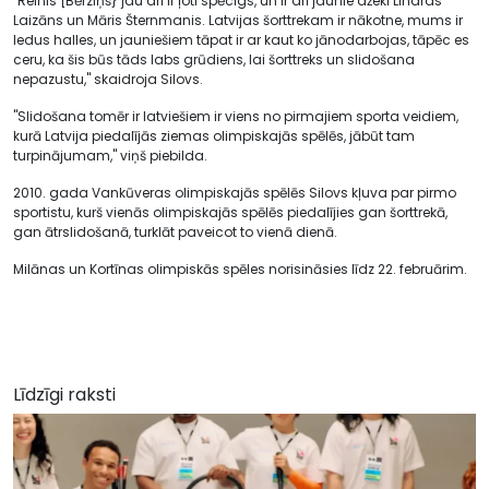
"Reinis [Bērziņš} jau arī ir ļoti spēcīgs, un ir arī jaunie džeki Linards
Laizāns un Māris Šternmanis. Latvijas šorttrekam ir nākotne, mums ir
ledus halles, un jauniešiem tāpat ir ar kaut ko jānodarbojas, tāpēc es
ceru, ka šis būs tāds labs grūdiens, lai šorttreks un slidošana
nepazustu," skaidroja Silovs.
"Slidošana tomēr ir latviešiem ir viens no pirmajiem sporta veidiem,
kurā Latvija piedalījās ziemas olimpiskajās spēlēs, jābūt tam
turpinājumam," viņš piebilda.
2010. gada Vankūveras olimpiskajās spēlēs Silovs kļuva par pirmo
sportistu, kurš vienās olimpiskajās spēlēs piedalījies gan šorttrekā,
gan ātrslidošanā, turklāt paveicot to vienā dienā.
Milānas un Kortīnas olimpiskās spēles norisināsies līdz 22. februārim.
Līdzīgi raksti