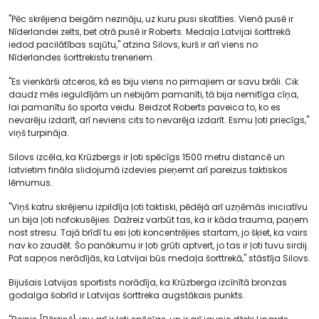
"Pēc skrējiena beigām nezināju, uz kuru pusi skatīties. Vienā pusē ir
Nīderlandei zelts, bet otrā pusē ir Roberts. Medaļa Latvijai šorttrekā
iedod pacilātības sajūtu," atzina Silovs, kurš ir arī viens no
Nīderlandes šorttrekistu treneriem.
"Es vienkārši atceros, kā es biju viens no pirmajiem ar savu brāli. Cik
daudz mēs ieguldījām un nebijām pamanīti, tā bija nemitīga cīņa,
lai pamanītu šo sporta veidu. Beidzot Roberts paveica to, ko es
nevarēju izdarīt, arī neviens cits to nevarēja izdarīt. Esmu ļoti priecīgs,"
viņš turpināja.
Silovs izcēla, ka Krūzbergs ir ļoti spēcīgs 1500 metru distancē un
latvietim fināla slidojumā izdevies pieņemt arī pareizus taktiskos
lēmumus.
"Viņš katru skrējienu izpildīja ļoti taktiski, pēdējā arī uzņēmās iniciatīvu
un bija ļoti nofokusējies. Dažreiz varbūt tas, ka ir kāda trauma, paņem
nost stresu. Tajā brīdī tu esi ļoti koncentrējies startam, jo šķiet, ka vairs
nav ko zaudēt. Šo panākumu ir ļoti grūti aptvert, jo tas ir ļoti tuvu sirdij.
Pat sapņos nerādījās, ka Latvijai būs medaļa šorttrekā," stāstīja Silovs.
Bijušais Latvijas sportists norādīja, ka Krūzberga izcīnītā bronzas
godalga šobrīd ir Latvijas šorttreka augstākais punkts.