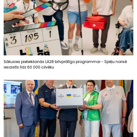
Sākusies pieteikšanās LA28 brīvprātīgo programmai - Spēļu norisē
iesaistīs līdz 60 000 cilvēku