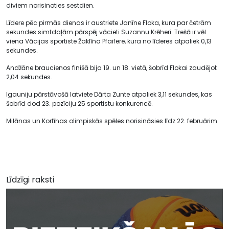
diviem norisinoties sestdien.
Līdere pēc pirmās dienas ir austriete Janīne Floka, kura par četrām
sekundes simtdaļām pārspēj vācieti Suzannu Krēheri. Trešā ir vēl
viena Vācijas sportiste Žaklīna Pfaifere, kura no līderes atpaliek 0,13
sekundes.
Andžāne braucienos finišā bija 19. un 18. vietā, šobrīd Flokai zaudējot
2,04 sekundes.
Igauniju pārstāvošā latviete Dārta Zunte atpaliek 3,11 sekundes, kas
šobrīd dod 23. pozīciju 25 sportistu konkurencē.
Milānas un Kortīnas olimpiskās spēles norisināsies līdz 22. februārim.
Līdzīgi raksti