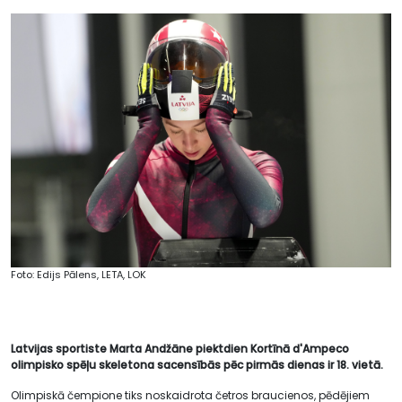
Foto: Edijs Pālens, LETA, LOK
Latvijas sportiste Marta Andžāne piektdien Kortīnā d'Ampeco
olimpisko spēļu skeletona sacensībās pēc pirmās dienas ir 18. vietā.
Olimpiskā čempione tiks noskaidrota četros braucienos, pēdējiem